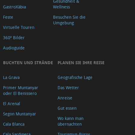
Gesundheit &
GastroXàbia
Wellness
Feste
Besuchen Sie die
Umgebung
Virtuelle Touren
360º Bilder
Audioguide
BUCHTEN UND STRÄNDE
PLANEN SIE IHRE REISE
La Grava
Geografische Lage
Primer Muntanyar
Das Wetter
oder El Benissero
Anreise
El Arenal
Gut essen
Segon Muntanyar
Wo kann man
Cala Blanca
übernachten
Cala Sardinera
Tourismus-Büros