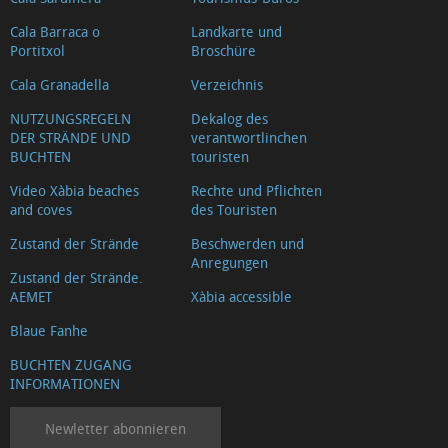
Cala Barraca o
Landkarte und
Portitxol
Broschüre
Cala Granadella
Verzeichnis
NUTZUNGSREGELN
Dekalog des
DER STRÄNDE UND
verantwortlinchen
BUCHTEN
touristen
Video Xàbia beaches
Rechte und Pflichten
and coves
des Touristen
Zustand der Strände
Beschwerden und
Anregungen
Zustand der Strände.
AEMET
Xàbia accessible
Blaue Fanhe
BUCHTEN ZUGANG
INFORMATIONEN
Newletter abonnieren