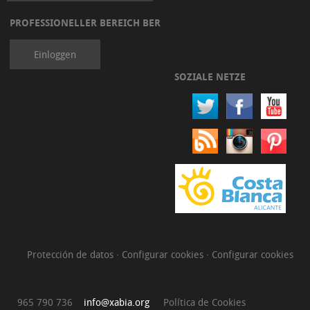
PROFESSIONELLER BEREICH BER
Einloggen
SOZIALE NETZE
Protección de datos
·
Configurar cookies
·
Configurar cookies
965 790 736
info@xabia.org
Política de Cookies