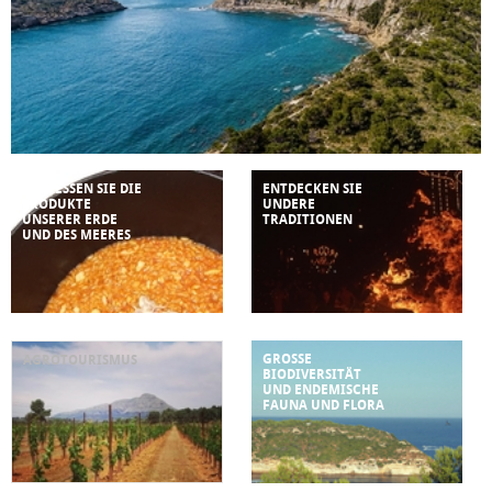
GENIESSEN SIE DIE
ENTDECKEN SIE
PRODUKTE
UNDERE
UNSERER ERDE
TRADITIONEN
UND DES MEERES
GROSSE
AGROTOURISMUS
BIODIVERSITÄT
UND ENDEMISCHE
FAUNA UND FLORA