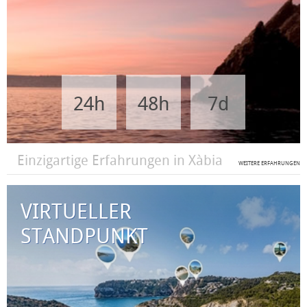
24h
48h
7d
Einzigartige Erfahrungen in Xàbia
WEITERE ERFAHRUNGEN
VIRTUELLER
STANDPUNKT