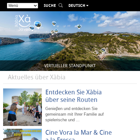
SUCHE
DEUTSCH
ESPAÑOL
VALENCIÀ
ENGLISH
FRANÇAIS
РУССКИЙ
VIRTUELLER STANDPUNKT
Aktuelles über Xàbia
Entdecken Sie Xàbia
über seine Routen
Genieβen und entdecken Sie
gemeinsam mit Ihrer Familie auf
spielerische und ...
Cine Vora la Mar & Cine
a la Fresca