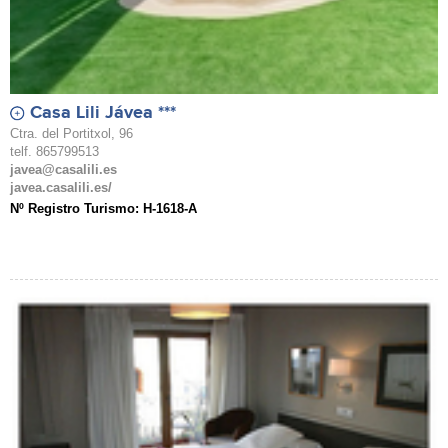
Casa Lili Jávea ***
Ctra. del Portitxol, 96
telf. 865799513
javea@casalili.es
javea.casalili.es/
Nº Registro Turismo: H-1618-A