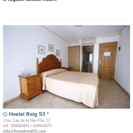
Hostal Roig 53 *
Ctra. Cap de la Nau-Pla, 22
telf. 609565881 / 609565875
info@hostalroig53.com