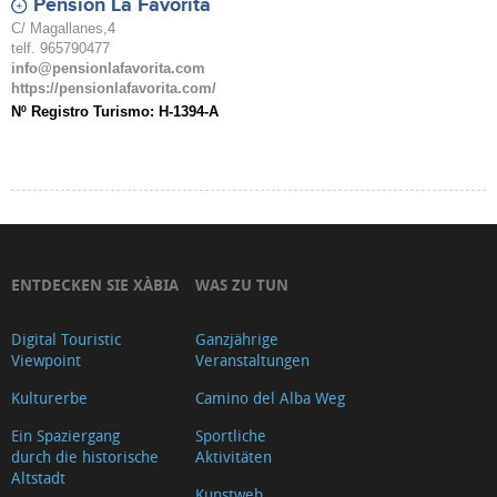
Pensión La Favorita
C/ Magallanes,4
telf. 965790477
info@pensionlafavorita.com
https://pensionlafavorita.com/
Nº Registro Turismo: H-1394-A
ENTDECKEN SIE XÀBIA
WAS ZU TUN
Digital Touristic
Ganzjährige
Viewpoint
Veranstaltungen
Kulturerbe
Camino del Alba Weg
Ein Spaziergang
Sportliche
durch die historische
Aktivitäten
Altstadt
Kunstweb