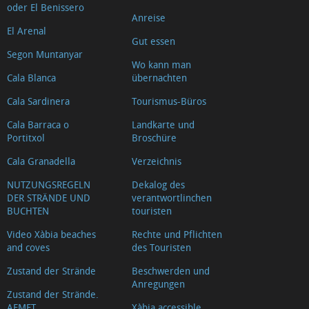
oder El Benissero
Anreise
El Arenal
Gut essen
Segon Muntanyar
Wo kann man
Cala Blanca
übernachten
Cala Sardinera
Tourismus-Büros
Cala Barraca o
Landkarte und
Portitxol
Broschüre
Cala Granadella
Verzeichnis
NUTZUNGSREGELN
Dekalog des
DER STRÄNDE UND
verantwortlinchen
BUCHTEN
touristen
Video Xàbia beaches
Rechte und Pflichten
and coves
des Touristen
Zustand der Strände
Beschwerden und
Anregungen
Zustand der Strände.
AEMET
Xàbia accessible