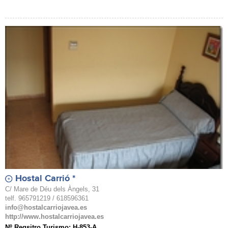
Hostal Carrió *
C/ Mare de Déu dels Àngels, 31
telf. 965791219 / 618596361
info@hostalcarriojavea.es
http://www.hostalcarriojavea.es
Nº Regsitro Turismo: H-853-A