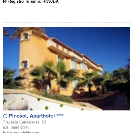
Nº Registro Turismo: H-9901-A
Pinosol, Aparthotel ****
Travesía Cansalades, 53
telf. 966472146
btb-pinosol@btb.es