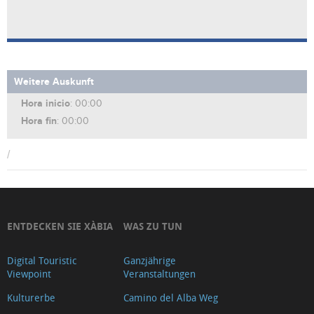
Weitere Auskunft
Hora inicio
: 00:00
Hora fin
: 00:00
/
ENTDECKEN SIE XÀBIA
WAS ZU TUN
Digital Touristic
Ganzjährige
Viewpoint
Veranstaltungen
Kulturerbe
Camino del Alba Weg