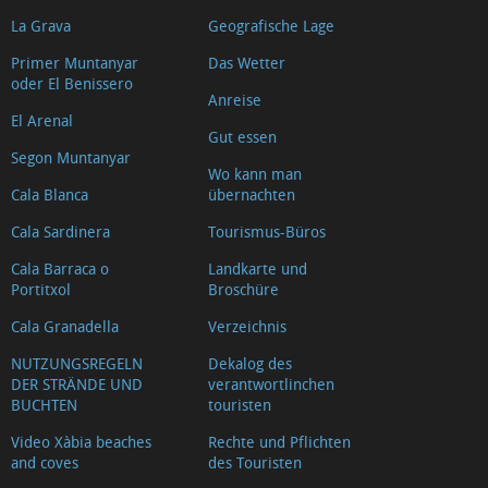
La Grava
Geografische Lage
Primer Muntanyar
Das Wetter
oder El Benissero
Anreise
El Arenal
Gut essen
Segon Muntanyar
Wo kann man
Cala Blanca
übernachten
Cala Sardinera
Tourismus-Büros
Cala Barraca o
Landkarte und
Portitxol
Broschüre
Cala Granadella
Verzeichnis
NUTZUNGSREGELN
Dekalog des
DER STRÄNDE UND
verantwortlinchen
BUCHTEN
touristen
Video Xàbia beaches
Rechte und Pflichten
and coves
des Touristen