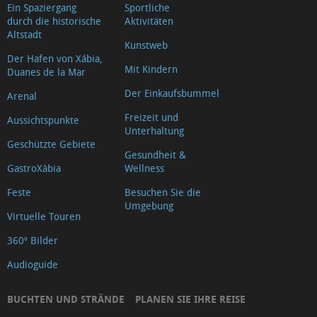
Ein Spaziergang
Sportliche
durch die historische
Aktivitäten
Altstadt
Kunstweb
Der Hafen von Xábia,
Mit Kindern
Duanes de la Mar
Der Einkaufsbummel
Arenal
Freizeit und
Aussichtspunkte
Unterhaltung
Geschützte Gebiete
Gesundheit &
GastroXàbia
Wellness
Feste
Besuchen Sie die
Umgebung
Virtuelle Touren
360º Bilder
Audioguide
BUCHTEN UND STRÄNDE
PLANEN SIE IHRE REISE