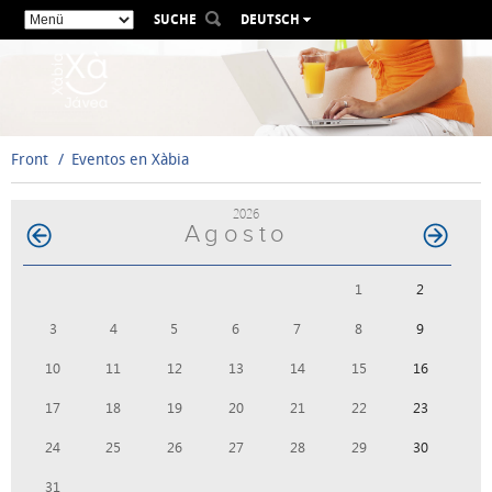
SUCHE
DEUTSCH
ESPAÑOL
VALENCIÀ
ENGLISH
FRANÇAIS
Front
Eventos en Xàbia
РУССКИЙ
2026
Agosto
1
2
3
4
5
6
7
8
9
10
11
12
13
14
15
16
17
18
19
20
21
22
23
24
25
26
27
28
29
30
31