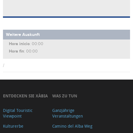
Weitere Auskunft
Hora inicio
: 00:00
Hora fin
: 00:00
/
ENTDECKEN SIE XÀBIA
WAS ZU TUN
Digital Touristic
Ganzjährige
Viewpoint
Veranstaltungen
Kulturerbe
Camino del Alba Weg