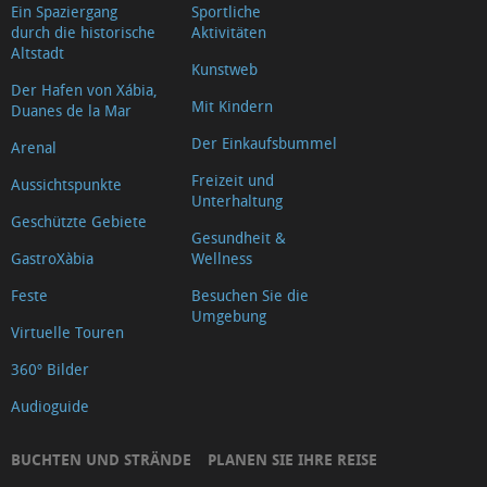
Ein Spaziergang
Sportliche
durch die historische
Aktivitäten
Altstadt
Kunstweb
Der Hafen von Xábia,
Mit Kindern
Duanes de la Mar
Der Einkaufsbummel
Arenal
Freizeit und
Aussichtspunkte
Unterhaltung
Geschützte Gebiete
Gesundheit &
GastroXàbia
Wellness
Feste
Besuchen Sie die
Umgebung
Virtuelle Touren
360º Bilder
Audioguide
BUCHTEN UND STRÄNDE
PLANEN SIE IHRE REISE