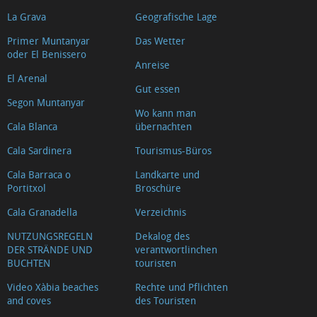
La Grava
Geografische Lage
Primer Muntanyar
Das Wetter
oder El Benissero
Anreise
El Arenal
Gut essen
Segon Muntanyar
Wo kann man
Cala Blanca
übernachten
Cala Sardinera
Tourismus-Büros
Cala Barraca o
Landkarte und
Portitxol
Broschüre
Cala Granadella
Verzeichnis
NUTZUNGSREGELN
Dekalog des
DER STRÄNDE UND
verantwortlinchen
BUCHTEN
touristen
Video Xàbia beaches
Rechte und Pflichten
and coves
des Touristen