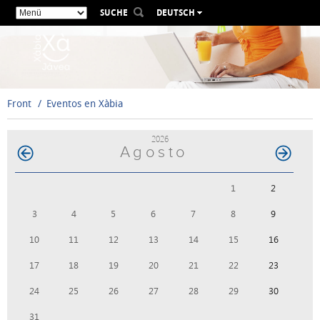
SUCHE
DEUTSCH
ESPAÑOL
VALENCIÀ
ENGLISH
FRANÇAIS
Front
Eventos en Xàbia
РУССКИЙ
2026
Agosto
1
2
3
4
5
6
7
8
9
10
11
12
13
14
15
16
17
18
19
20
21
22
23
24
25
26
27
28
29
30
31