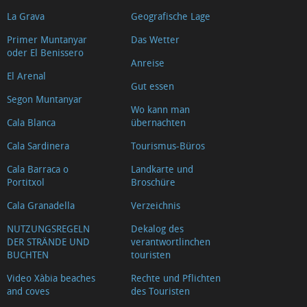
La Grava
Geografische Lage
Primer Muntanyar
Das Wetter
oder El Benissero
Anreise
El Arenal
Gut essen
Segon Muntanyar
Wo kann man
Cala Blanca
übernachten
Cala Sardinera
Tourismus-Büros
Cala Barraca o
Landkarte und
Portitxol
Broschüre
Cala Granadella
Verzeichnis
NUTZUNGSREGELN
Dekalog des
DER STRÄNDE UND
verantwortlinchen
BUCHTEN
touristen
Video Xàbia beaches
Rechte und Pflichten
and coves
des Touristen