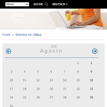
SUCHE
DEUTSCH
ESPAÑOL
VALENCIÀ
ENGLISH
FRANÇAIS
Front
Eventos en Xàbia
РУССКИЙ
2026
Agosto
1
2
3
4
5
6
7
8
9
10
11
12
13
14
15
16
17
18
19
20
21
22
23
24
25
26
27
28
29
30
31