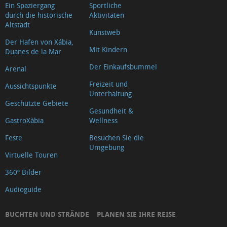
Ein Spaziergang
Sportliche
durch die historische
Aktivitäten
Altstadt
Kunstweb
Der Hafen von Xábia,
Mit Kindern
Duanes de la Mar
Der Einkaufsbummel
Arenal
Freizeit und
Aussichtspunkte
Unterhaltung
Geschützte Gebiete
Gesundheit &
GastroXàbia
Wellness
Feste
Besuchen Sie die
Umgebung
Virtuelle Touren
360º Bilder
Audioguide
BUCHTEN UND STRÄNDE
PLANEN SIE IHRE REISE