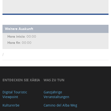
Weitere Auskunft
Hora inicio
: 00:00
Hora fin
: 00:00
/
ENTDECKEN SIE XÀBIA
WAS ZU TUN
Digital Touristic
Ganzjährige
Viewpoint
Veranstaltungen
Kulturerbe
Camino del Alba Weg