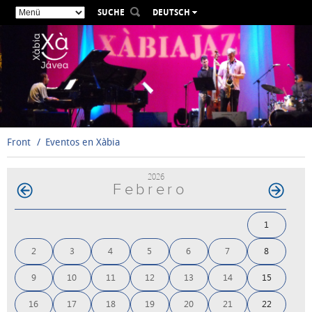
SUCHE
DEUTSCH
ESPAÑOL
VALENCIÀ
ENGLISH
FRANÇAIS
РУССКИЙ
Front
Eventos en Xàbia
2026
Febrero
1
2
3
4
5
6
7
8
9
10
11
12
13
14
15
16
17
18
19
20
21
22