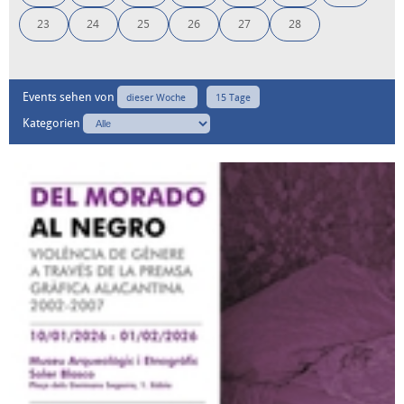
23
24
25
26
27
28
Events sehen von
dieser Woche
15 Tage
Kategorien