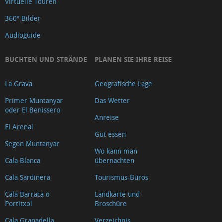
Virtuelle Touren
360º Bilder
Audioguide
BUCHTEN UND STRÄNDE
PLANEN SIE IHRE REISE
La Grava
Geografische Lage
Primer Muntanyar
Das Wetter
oder El Benissero
Anreise
El Arenal
Gut essen
Segon Muntanyar
Wo kann man
Cala Blanca
übernachten
Cala Sardinera
Tourismus-Büros
Cala Barraca o
Landkarte und
Portitxol
Broschüre
Cala Granadella
Verzeichnis