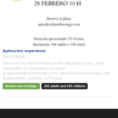
Apitourism experience
28/02/2026
Discover the world of bees in this fascinating visit. Prior
reservation is mandatory via email
at apicultor@mielmontgo.com: apicultor@mielmontgo.com.
Approximate duration: 2.5 hours.
Routen und Ausflüge
30€ adults and 15€ children