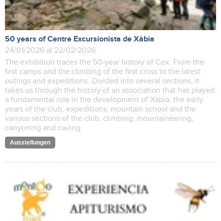
50 years of Centre Excursionista de Xàbia
24/01/2026 al 22/02/2026
The exhibition traces the 50-year history of Cex. From the
first camps and the climbing of the first cross to the latest
outings and expeditions. Divided into several sections, it
takes us through the history of an association that has played
a fundamental role in the development of Xàbia: the early
years of the club, expeditions, mountain school and the
various sections of the club, climbing, mountaineering,
canyoning and caving.
Ausstellungen