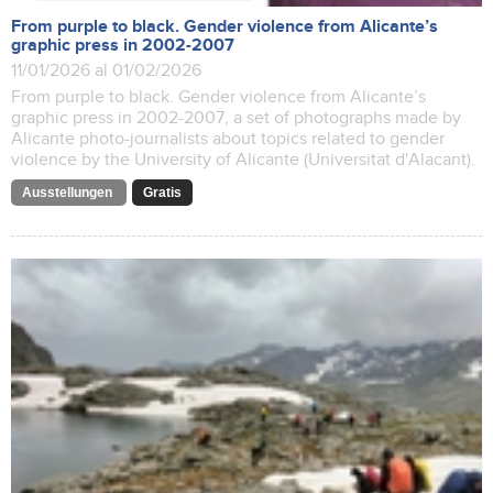
From purple to black. Gender violence from Alicante’s
graphic press in 2002-2007
11/01/2026 al 01/02/2026
From purple to black. Gender violence from Alicante’s
graphic press in 2002-2007, a set of photographs made by
Alicante photo-journalists about topics related to gender
violence by the University of Alicante (Universitat d'Alacant).
Ausstellungen
Gratis