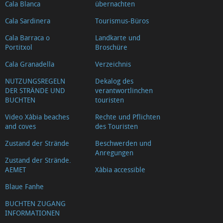
Cala Blanca
übernachten
Cala Sardinera
Tourismus-Büros
Cala Barraca o
Landkarte und
Portitxol
Broschüre
Cala Granadella
Verzeichnis
NUTZUNGSREGELN
Dekalog des
DER STRÄNDE UND
verantwortlinchen
BUCHTEN
touristen
Video Xàbia beaches
Rechte und Pflichten
and coves
des Touristen
Zustand der Strände
Beschwerden und
Anregungen
Zustand der Strände.
AEMET
Xàbia accessible
Blaue Fanhe
BUCHTEN ZUGANG
INFORMATIONEN