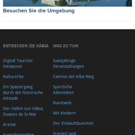
Besuchen Sie die Umgebung
ENTDECKEN SIE XÀBIA
WAS ZU TUN
Digital Touristic
Ganzjährige
Viewpoint
Veranstaltungen
Kulturerbe
Camino del Alba Weg
Ein Spaziergang
Sportliche
durch die historische
Aktivitäten
Altstadt
Kunstweb
Der Hafen von Xábia,
Mit Kindern
Duanes de la Mar
Der Einkaufsbummel
Arenal
Freizeit und
Aussichtspunkte