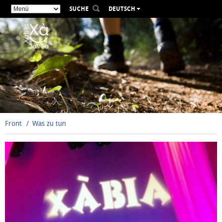
SUCHE
DEUTSCH
ESPAÑOL
VALENCIÀ
ENGLISH
FRANÇAIS
РУССКИЙ
Front
Was zu tun