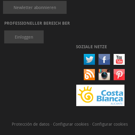
Newletter abonnieren
PROFESSIONELLER BEREICH BER
Einloggen
SOZIALE NETZE
Protección de datos
·
Configurar cookies
·
Configurar cookies