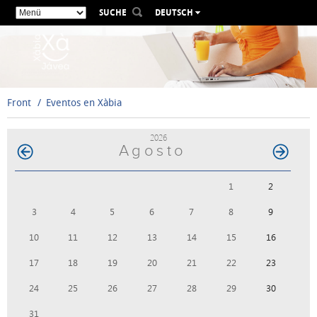
SUCHE
DEUTSCH
ESPAÑOL
VALENCIÀ
ENGLISH
FRANÇAIS
Front
Eventos en Xàbia
РУССКИЙ
2026
Agosto
1
2
3
4
5
6
7
8
9
10
11
12
13
14
15
16
17
18
19
20
21
22
23
24
25
26
27
28
29
30
31