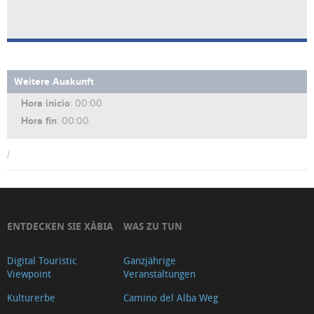
Weitere Auskunft
Hora inicio
: 00:00
Hora fin
: 00:00
/
ENTDECKEN SIE XÀBIA
WAS ZU TUN
Digital Touristic
Ganzjährige
Viewpoint
Veranstaltungen
Kulturerbe
Camino del Alba Weg