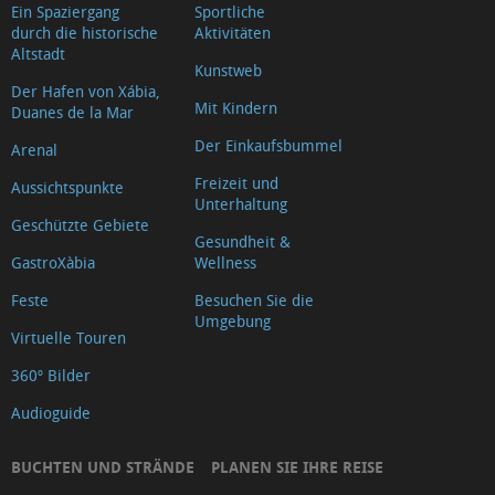
Ein Spaziergang
Sportliche
durch die historische
Aktivitäten
Altstadt
Kunstweb
Der Hafen von Xábia,
Mit Kindern
Duanes de la Mar
Der Einkaufsbummel
Arenal
Freizeit und
Aussichtspunkte
Unterhaltung
Geschützte Gebiete
Gesundheit &
GastroXàbia
Wellness
Feste
Besuchen Sie die
Umgebung
Virtuelle Touren
360º Bilder
Audioguide
BUCHTEN UND STRÄNDE
PLANEN SIE IHRE REISE