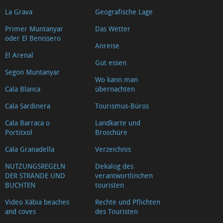
La Grava
Geografische Lage
Primer Muntanyar
Das Wetter
oder El Benissero
Anreise
El Arenal
Gut essen
Segon Muntanyar
Wo kann man
Cala Blanca
übernachten
Cala Sardinera
Tourismus-Büros
Cala Barraca o
Landkarte und
Portitxol
Broschüre
Cala Granadella
Verzeichnis
NUTZUNGSREGELN
Dekalog des
DER STRÄNDE UND
verantwortlinchen
BUCHTEN
touristen
Video Xàbia beaches
Rechte und Pflichten
and coves
des Touristen