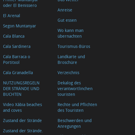
oder El Benissero
Anreise
El Arenal
Gut essen
Segon Muntanyar
Wo kann man
Cala Blanca
übernachten
Cala Sardinera
Tourismus-Büros
Cala Barraca o
Landkarte und
Portitxol
Broschüre
Cala Granadella
Verzeichnis
NUTZUNGSREGELN
Dekalog des
DER STRÄNDE UND
verantwortlinchen
BUCHTEN
touristen
Video Xàbia beaches
Rechte und Pflichten
and coves
des Touristen
Zustand der Strände
Beschwerden und
Anregungen
Zustand der Strände.