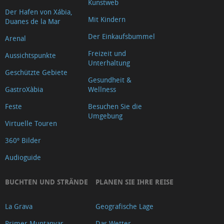
Kunstweb
Der Hafen von Xábia,
Mit Kindern
Duanes de la Mar
Der Einkaufsbummel
Arenal
Freizeit und
Aussichtspunkte
Unterhaltung
Geschützte Gebiete
Gesundheit &
GastroXàbia
Wellness
Feste
Besuchen Sie die
Umgebung
Virtuelle Touren
360º Bilder
Audioguide
BUCHTEN UND STRÄNDE
PLANEN SIE IHRE REISE
La Grava
Geografische Lage
Primer Muntanyar
Das Wetter