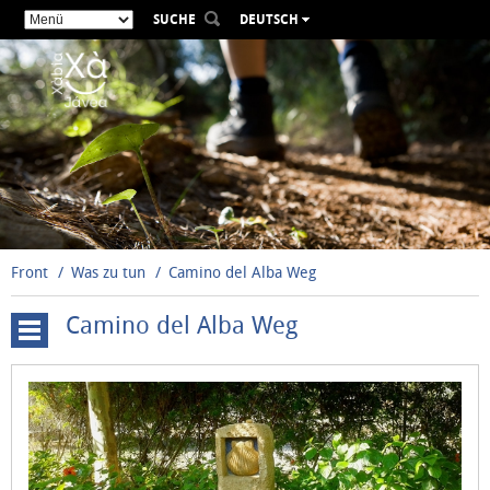
SUCHE
DEUTSCH
ESPAÑOL
VALENCIÀ
ENGLISH
FRANÇAIS
РУССКИЙ
Front
Was zu tun
Camino del Alba Weg
Camino del Alba Weg
Ganzjährige
Veranstaltungen
Camino
del
Alba