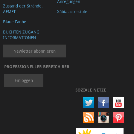
Anregungen
Eroberungskapellen
Zustand der Strände.
AEMET
Xàbia accessible
Kapellen
des
Blaue Fanhe
18.
BUCHTEN ZUGANG
INFORMATIONEN
Jhs.
Platz
Newletter abonnieren
des
Tosca-
PROFESSIONELLER BEREICH BER
Steinhauers
Vicent
Einloggen
de
SOZIALE NETZE
Gràcia