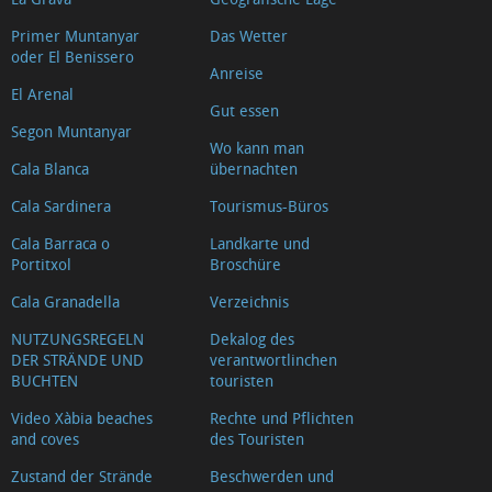
Loreto
Primer Muntanyar
Das Wetter
Kabelhaus
oder El Benissero
Anreise
Verteidigungsanlagen
El Arenal
Eine
Gut essen
Segon Muntanyar
der
Wo kann man
Cala Blanca
übernachten
elf
Windmühlen
Cala Sardinera
Tourismus-Büros
in
Cala Barraca o
Landkarte und
La
Portitxol
Broschüre
Plana
Cala Granadella
Verzeichnis
Heiligtum
NUTZUNGSREGELN
Dekalog des
Mare
DER STRÄNDE UND
verantwortlinchen
BUCHTEN
touristen
de
Déu
Video Xàbia beaches
Rechte und Pflichten
and coves
des Touristen
dels
Zustand der Strände
Beschwerden und
Àngels