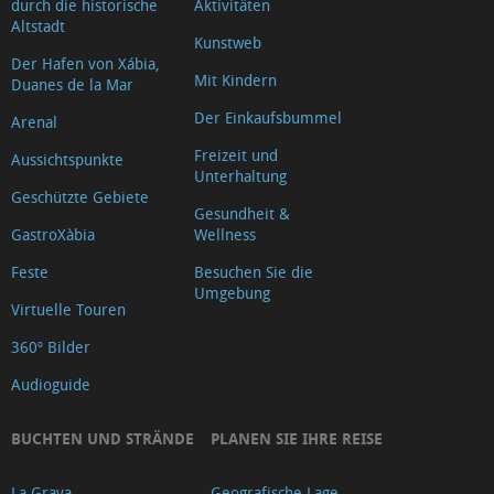
durch die historische
Aktivitäten
The
Altstadt
Kunstweb
ancient
Der Hafen von Xábia,
city
Mit Kindern
Duanes de la Mar
walls
Der Einkaufsbummel
Arenal
of
Freizeit und
Aussichtspunkte
Xàbia
Unterhaltung
Geschützte Gebiete
Der
Gesundheit &
Toscastein
GastroXàbia
Wellness
Riuraus
Feste
Besuchen Sie die
Umgebung
und
Virtuelle Touren
andere
360º Bilder
Bauten
Audioguide
Kirche
Nuestra
BUCHTEN UND STRÄNDE
PLANEN SIE IHRE REISE
Señora
de
La Grava
Geografische Lage