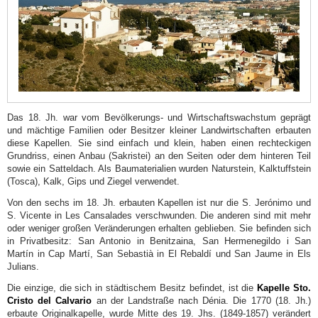
und
aus
der
Moderne
Archäologisches
und
Das 18. Jh. war vom Bevölkerungs- und Wirtschaftswachstum geprägt
Ethnografisches
und mächtige Familien oder Besitzer kleiner Landwirtschaften erbauten
diese Kapellen. Sie sind einfach und klein, haben einen rechteckigen
Museum
Grundriss, einen Anbau (Sakristei) an den Seiten oder dem hinteren Teil
Soler
sowie ein Satteldach. Als Baumaterialien wurden Naturstein, Kalktuffstein
(Tosca), Kalk, Gips und Ziegel verwendet.
Blasco
Von den sechs im 18. Jh. erbauten Kapellen ist nur die S. Jerónimo und
Kirche
S. Vicente in Les Cansalades verschwunden. Die anderen sind mit mehr
San
oder weniger großen Veränderungen erhalten geblieben. Sie befinden sich
in Privatbesitz: San Antonio in Benitzaina, San Hermenegildo i San
Bartolomé
Martín in Cap Martí, San Sebastià in El Rebaldí und San Jaume in Els
Julians.
Städtische
Markthalle
Die einzige, die sich in städtischem Besitz befindet, ist die
Kapelle Sto.
Cristo del Calvario
an der Landstraße nach Dénia. Die 1770 (18. Jh.)
Rathaus
erbaute Originalkapelle, wurde Mitte des 19. Jhs. (1849-1857) verändert