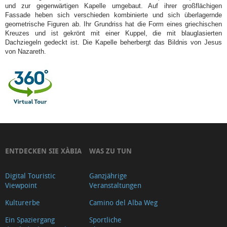
und zur gegenwärtigen Kapelle umgebaut. Auf ihrer großflächigen
The
Fassade heben sich verschieden kombinierte und sich überlagernde
Medieval
geometrische Figuren ab. Ihr Grundriss hat die Form eines griechischen
Kreuzes und ist gekrönt mit einer Kuppel, die mit blauglasierten
Cemetery
Dachziegeln gedeckt ist. Die Kapelle beherbergt das Bildnis von Jesus
Kapelle
von Nazareth.
Santa
Anna
CA
LAMBERT,
VORMALS
DAS
GEBÄUDE
ENTDECKEN SIE XÀBIA
WAS ZU TUN
DER
Digital Touristic
Ganzjährige
APOTHEKE
Viewpoint
Veranstaltungen
TENA
Kulturerbe
Camino del Alba Weg
Agustinas
Ein Spaziergang
Sportliche
Kloster