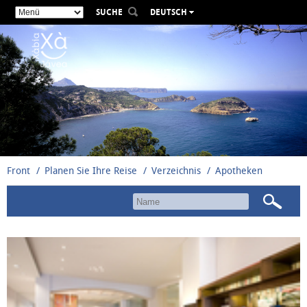
SUCHE
DEUTSCH
ESPAÑOL
VALENCIÀ
ENGLISH
FRANÇAIS
РУССКИЙ
Front
Planen Sie Ihre Reise
Verzeichnis
Apotheken