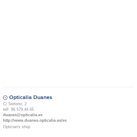
Opticalia Duanes
C/ Sertorio, 2
telf. 96 579 44 65
duanes@opticalia.es
http://www.duanes.opticalia.es/es
Optician's shop