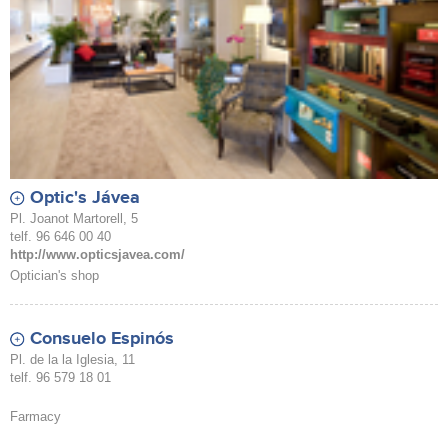
Optic's Jávea
Pl. Joanot Martorell, 5
telf. 96 646 00 40
http://www.opticsjavea.com/
Optician's shop
Consuelo Espinós
Pl. de la la Iglesia, 11
telf. 96 579 18 01
Farmacy