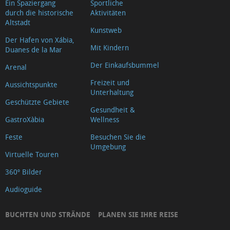
Ein Spaziergang
Sportliche
durch die historische
Aktivitäten
Altstadt
Kunstweb
Der Hafen von Xábia,
Mit Kindern
Duanes de la Mar
Der Einkaufsbummel
Arenal
Freizeit und
Aussichtspunkte
Unterhaltung
Geschützte Gebiete
Gesundheit &
GastroXàbia
Wellness
Feste
Besuchen Sie die
Umgebung
Virtuelle Touren
360º Bilder
Audioguide
BUCHTEN UND STRÄNDE
PLANEN SIE IHRE REISE