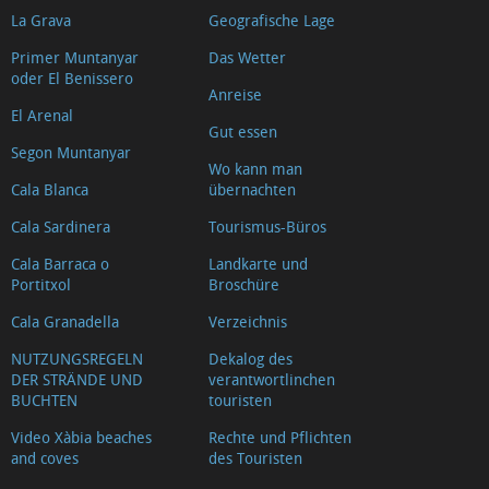
La Grava
Geografische Lage
Primer Muntanyar
Das Wetter
oder El Benissero
Anreise
El Arenal
Gut essen
Segon Muntanyar
Wo kann man
Cala Blanca
übernachten
Cala Sardinera
Tourismus-Büros
Cala Barraca o
Landkarte und
Portitxol
Broschüre
Cala Granadella
Verzeichnis
NUTZUNGSREGELN
Dekalog des
DER STRÄNDE UND
verantwortlinchen
BUCHTEN
touristen
Video Xàbia beaches
Rechte und Pflichten
and coves
des Touristen