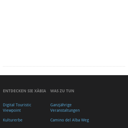
ENTDECKEN SIE XÀBIA
WAS ZU TUN
Digital Touristic
Ganzjährige
Viewpoint
Veranstaltungen
Kulturerbe
Camino del Alba Weg