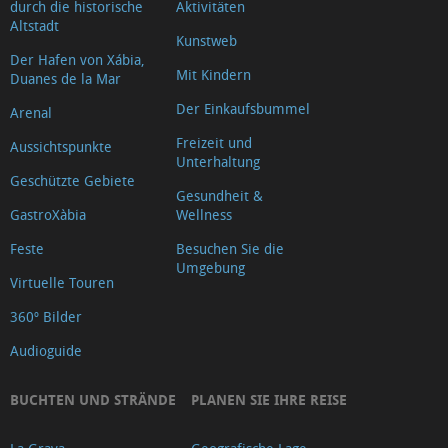
durch die historische
Aktivitäten
der
Altstadt
Kunstweb
Strände.
Der Hafen von Xábia,
Mit Kindern
AEMET
Duanes de la Mar
Blaue
Der Einkaufsbummel
Arenal
Fanhe
Freizeit und
Aussichtspunkte
Unterhaltung
BUCHTEN
Geschützte Gebiete
ZUGANG
Gesundheit &
GastroXàbia
Wellness
INFORMATIONEN
Feste
Besuchen Sie die
Umgebung
Virtuelle Touren
360º Bilder
Audioguide
BUCHTEN UND STRÄNDE
PLANEN SIE IHRE REISE