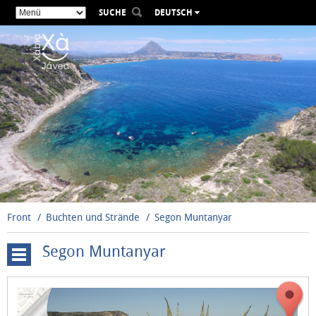
SUCHE
DEUTSCH
ESPAÑOL
VALENCIÀ
ENGLISH
FRANÇAIS
РУССКИЙ
Front
Buchten und Strände
Segon Muntanyar
Segon Muntanyar
La
Grava
Primer