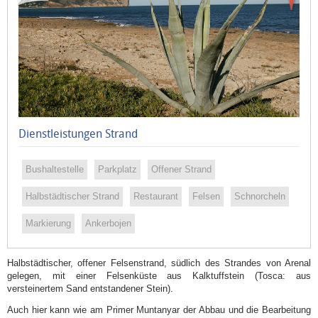
Muntanyar
oder
El
Benissero
El
Arenal
Dienstleistungen Strand
Segon
Muntanyar
Bushaltestelle
Parkplatz
Offener Strand
Cala
Blanca
Halbstädtischer Strand
Restaurant
Felsen
Schnorcheln
Cala
Markierung
Ankerbojen
Sardinera
Cala
Halbstädtischer, offener Felsenstrand, südlich des Strandes von Arenal
Barraca
gelegen, mit einer Felsenküste aus Kalktuffstein (Tosca: aus
versteinertem Sand entstandener Stein).
o
Auch hier kann wie am Primer Muntanyar der Abbau und die Bearbeitung
Portitxol