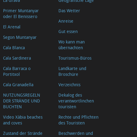
La Grava
Geografische Lage
Primer Muntanyar
Das Wetter
oder El Benissero
Anreise
El Arenal
Gut essen
Segon Muntanyar
Wo kann man
Cala Blanca
übernachten
Cala Sardinera
Tourismus-Büros
Cala Barraca o
Landkarte und
Portitxol
Broschüre
Cala Granadella
Verzeichnis
NUTZUNGSREGELN
Dekalog des
DER STRÄNDE UND
verantwortlinchen
BUCHTEN
touristen
Video Xàbia beaches
Rechte und Pflichten
and coves
des Touristen
Zustand der Strände
Beschwerden und