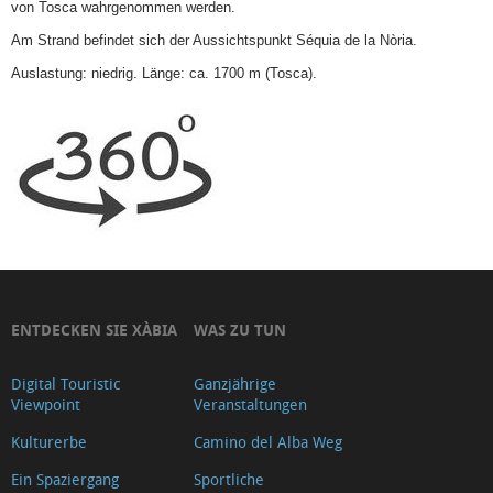
von Tosca wahrgenommen werden.
Cala
Am Strand befindet sich der Aussichtspunkt Séquia de la Nòria.
Granadella
Auslastung: niedrig. Länge: ca. 1700 m (Tosca).
NUTZUNGSREGELN
DER
STRÄNDE
UND
BUCHTEN
Video
Xàbia
beaches
ENTDECKEN SIE XÀBIA
WAS ZU TUN
and
coves
Digital Touristic
Ganzjährige
Zustand
Viewpoint
Veranstaltungen
der
Kulturerbe
Camino del Alba Weg
Strände
Ein Spaziergang
Sportliche
Zustand