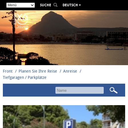
SUCHE
DEUTSCH
ESPAÑOL
VALENCIÀ
ENGLISH
FRANÇAIS
РУССКИЙ
Front
Planen Sie Ihre Reise
Anreise
Tiefgaragen / Parkplätze