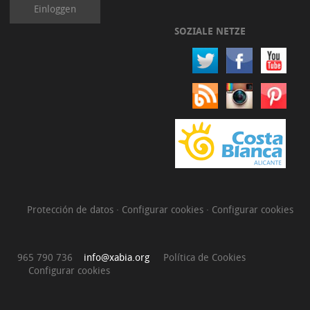
Einloggen
SOZIALE NETZE
Protección de datos
·
Configurar cookies
·
Configurar cookies
965 790 736
info@xabia.org
Política de Cookies
Configurar cookies