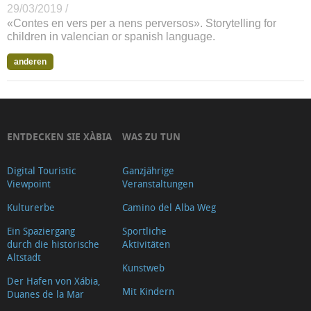
29/03/2019 /
«Contes en vers per a nens perversos». Storytelling for
children in valencian or spanish language.
anderen
ENTDECKEN SIE XÀBIA
WAS ZU TUN
Digital Touristic
Ganzjährige
Viewpoint
Veranstaltungen
Kulturerbe
Camino del Alba Weg
Ein Spaziergang
Sportliche
durch die historische
Aktivitäten
Altstadt
Kunstweb
Der Hafen von Xábia,
Mit Kindern
Duanes de la Mar