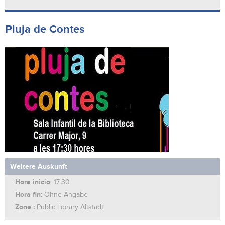
Pluja de Contes
Weitere Auskunft
Hora inicio
: 17:30
Hora fin
: Ohne Angabe
Zone :
Public Library Altstadt