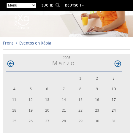
SUCHE
DEUTSCH
ESPAÑOL
VALENCIÀ
ENGLISH
FRANÇAIS
Front
Eventos en Xàbia
РУССКИЙ
2026
Marzo
1
2
3
4
5
6
7
8
9
10
11
12
13
14
15
16
17
18
19
20
21
22
23
24
25
26
27
28
29
30
31