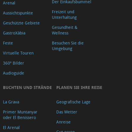
Der Einkaufsbummel
Arenal
Freizeit und
Aussichtspunkte
Unterhaltung
Geschützte Gebiete
Gesundheit &
GastroXàbia
Wellness
Feste
Besuchen Sie die
Umgebung
Virtuelle Touren
360º Bilder
Audioguide
BUCHTEN UND STRÄNDE
PLANEN SIE IHRE REISE
La Grava
Geografische Lage
Primer Muntanyar
Das Wetter
oder El Benissero
Anreise
El Arenal
Gut essen