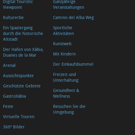
Digital Touristic
Ganzjährige
Viewpoint
Veranstaltungen
Kulturerbe
Camino del Alba Weg
Ein Spaziergang
Sportliche
durch die historische
Aktivitäten
Altstadt
Kunstweb
Der Hafen von Xábia,
Mit Kindern
Duanes de la Mar
Der Einkaufsbummel
Arenal
Freizeit und
Aussichtspunkte
Unterhaltung
Geschützte Gebiete
Gesundheit &
GastroXàbia
Wellness
Feste
Besuchen Sie die
Umgebung
Virtuelle Touren
360º Bilder