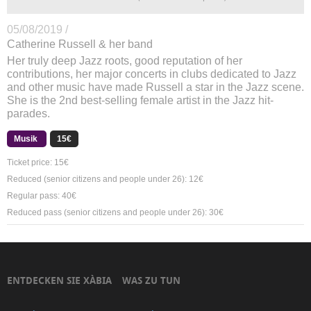
05/08/2019 /
Catherine Russell & her band
Her truly deep Jazz roots, good reputation of her
contributions, her major concerts in clubs dedicated to Jazz
and other music have made Russell a star in the Jazz scene.
She is the 2nd best-selling female artist in the Jazz hit-
parades.
Musik
15€
Ticket price: 15€
Reduced (senior citizens and people under 26): 12€
Regular pass: 40€
Reduced pass (senior citizens and people under 26): 30€
ENTDECKEN SIE XÀBIA
WAS ZU TUN