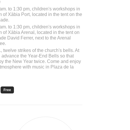
/
am. to 1:30 pm, children's workshops in
 of Xàbia Port, located in the tent on the
nade.
am. to 1:30 pm, children's workshops in
 of Xàbia Arenal, located in the tent on
de David Ferrer, next to the Arenal
ee.
, twelve strikes of the church's bells. At
 advance the Year-End Bells so that
oy the New Year twice. Come and enjoy
atmosphere with music in Plaza de la
Free