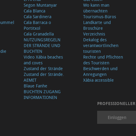
Segon Muntanyar
Wo kann man
Cala Blanca
übernachten
Cala Sardinera
Tourismus-Büros
sbummel
Cala Barraca o
Landkarte und
Portitxol
Broschüre
Cala Granadella
Verzeichnis
NUTZUNGSREGELN
Dekalog des
DER STRÄNDE UND
verantwortlinchen
 die
BUCHTEN
touristen
Video Xàbia beaches
Rechte und Pflichten
and coves
des Touristen
Zustand der Strände
Beschwerden und
Zustand der Strände.
Anregungen
AEMET
Xàbia accessible
Blaue Fanhe
BUCHTEN ZUGANG
INFORMATIONEN
PROFESSIONELLER
Einloggen