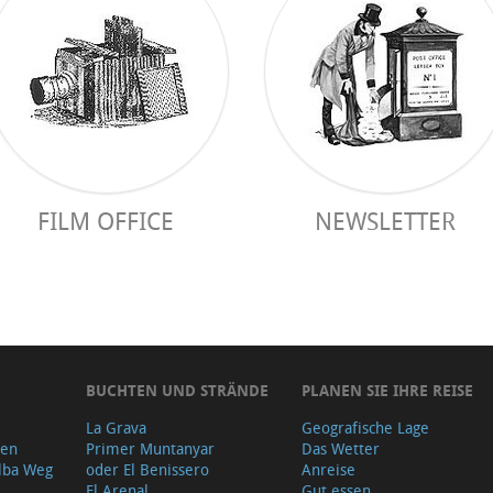
FILM OFFICE
NEWSLETTER
BUCHTEN UND STRÄNDE
PLANEN SIE IHRE REISE
La Grava
Geografische Lage
gen
Primer Muntanyar
Das Wetter
lba Weg
oder El Benissero
Anreise
El Arenal
Gut essen