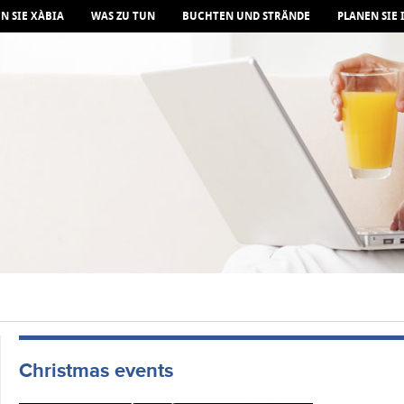
N SIE XÀBIA
WAS ZU TUN
BUCHTEN UND STRÄNDE
PLANEN SIE 
Christmas events