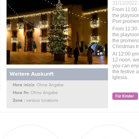
31/12/2022 
From 11:00 
the playroom
Port prome
From 11:30 
the playroom
the promena
Christmas tr
At 12:00 pm.
12 noon, we
you can enj
the festive 
Weitere Auskunft
Iglesia.
Hora inicio
: Ohne Angabe
Hora fin
: Ohne Angabe
Für Kinder
Zone :
various locations