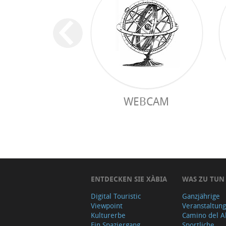
WEBCAM
ENTDECKEN SIE XÀBIA
WAS ZU TUN
Digital Touristic
Ganzjährige
Viewpoint
Veranstaltun
Kulturerbe
Camino del A
Ein Spaziergang
Sportliche