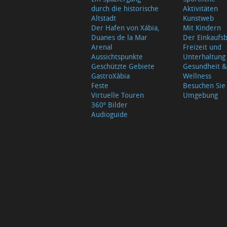
durch die historische
Aktivitäten
Altstadt
Kunstweb
Der Hafen von Xábia,
Mit Kindern
Duanes de la Mar
Der Einkauf
Arenal
Freizeit und
Aussichtspunkte
Unterhaltung
Geschützte Gebiete
Gesundheit &
GastroXàbia
Wellness
Feste
Besuchen Sie
Virtuelle Touren
Umgebung
360º Bilder
Audioguide