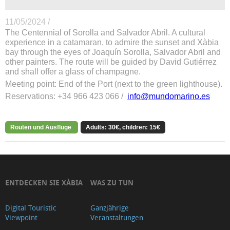
11/05/2024 /
The Centennial of Sorolla and Salvador Abril. A cultural
experience in a catamaran, to admire the sunset and Xàbia
bay through the eyes of Joaquín Sorolla, Salvador Abril and
other painters. The route will be guided by David Gutiérrez
and shall offer a glass of champagne.
Meeting point: End of the Port (next to the green lighthouse).
Reservations: +34 966 423 066 /
info@mundomarino.es
Routen und Ausflüge
Adults: 30€, children: 15€
ENTDECKEN SIE XÀBIA
WAS ZU TUN
Digital Touristic
Ganzjährige
Viewpoint
Veranstaltungen