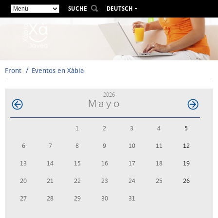
SUCHE
DEUTSCH
ESPAÑOL
VALENCIÀ
ENGLISH
FRANÇAIS
Front
Eventos en Xàbia
РУССКИЙ
2026
Mayo
1
2
3
4
5
6
7
8
9
10
11
12
13
14
15
16
17
18
19
20
21
22
23
24
25
26
27
28
29
30
31