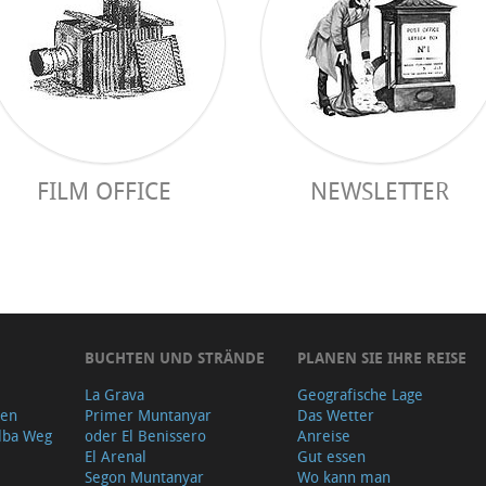
FILM OFFICE
NEWSLETTER
BUCHTEN UND STRÄNDE
PLANEN SIE IHRE REISE
La Grava
Geografische Lage
gen
Primer Muntanyar
Das Wetter
lba Weg
oder El Benissero
Anreise
El Arenal
Gut essen
Segon Muntanyar
Wo kann man