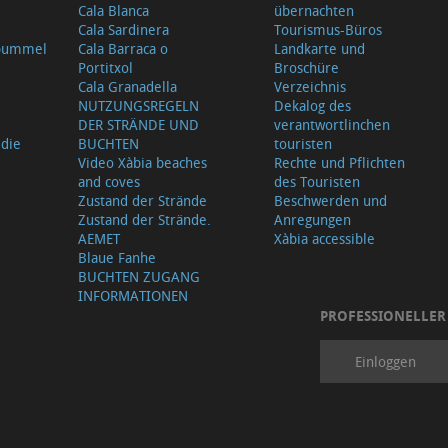
Cala Blanca
übernachten
Cala Sardinera
Tourismus-Büros
sbummel
Cala Barraca o
Landkarte und
Portitxol
Broschüre
Cala Granadella
Verzeichnis
NUTZUNGSREGELN
Dekalog des
DER STRÄNDE UND
verantwortlinchen
 die
BUCHTEN
touristen
Video Xàbia beaches
Rechte und Pflichten
and coves
des Touristen
Zustand der Strände
Beschwerden und
Zustand der Strände.
Anregungen
AEMET
Xàbia accessible
Blaue Fanhe
BUCHTEN ZUGANG
INFORMATIONEN
PROFESSIONELLER
Einloggen