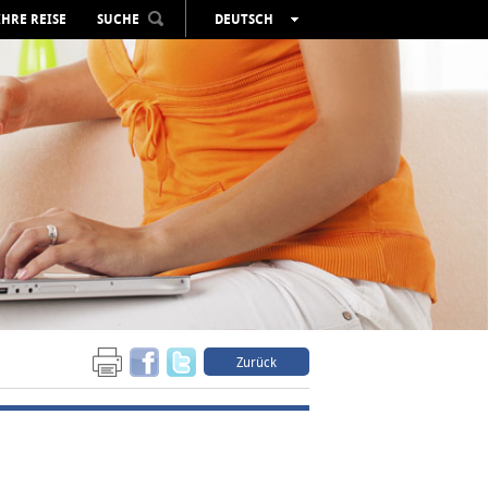
IHRE REISE
SUCHE
DEUTSCH
ESPAÑOL
VALENCIÀ
ENGLISH
FRANÇAIS
РУССКИЙ
Zurück