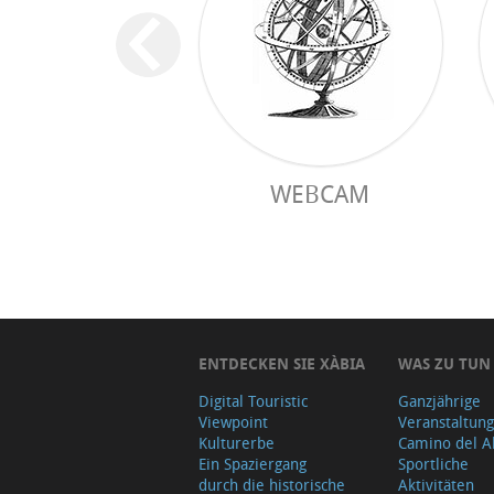
WEBCAM
ENTDECKEN SIE XÀBIA
WAS ZU TUN
Digital Touristic
Ganzjährige
Viewpoint
Veranstaltun
Kulturerbe
Camino del A
Ein Spaziergang
Sportliche
durch die historische
Aktivitäten