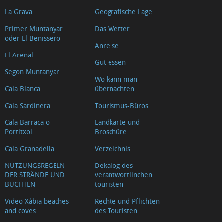
La Grava
Geografische Lage
Primer Muntanyar
Das Wetter
oder El Benissero
Anreise
El Arenal
Gut essen
Segon Muntanyar
Wo kann man
Cala Blanca
übernachten
Cala Sardinera
Tourismus-Büros
Cala Barraca o
Landkarte und
Portitxol
Broschüre
Cala Granadella
Verzeichnis
NUTZUNGSREGELN
Dekalog des
DER STRÄNDE UND
verantwortlinchen
BUCHTEN
touristen
Video Xàbia beaches
Rechte und Pflichten
and coves
des Touristen