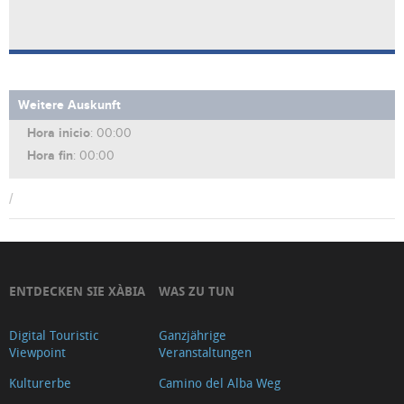
Weitere Auskunft
Hora inicio
: 00:00
Hora fin
: 00:00
/
ENTDECKEN SIE XÀBIA
WAS ZU TUN
Digital Touristic
Ganzjährige
Viewpoint
Veranstaltungen
Kulturerbe
Camino del Alba Weg