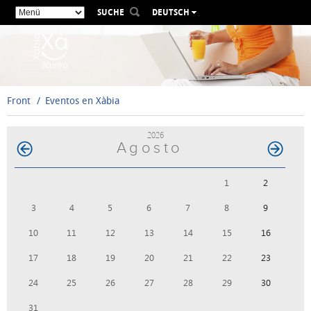
SUCHE
DEUTSCH
ESPAÑOL
VALENCIÀ
ENGLISH
FRANÇAIS
Front
Eventos en Xàbia
РУССКИЙ
2026
Agosto
1
2
3
4
5
6
7
8
9
10
11
12
13
14
15
16
17
18
19
20
21
22
23
24
25
26
27
28
29
30
31