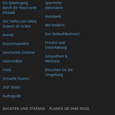
Ein Spaziergang
Sportliche
durch die historische
Aktivitäten
Altstadt
Kunstweb
Der Hafen von Xábia,
Mit Kindern
Duanes de la Mar
Der Einkaufsbummel
Arenal
Freizeit und
Aussichtspunkte
Unterhaltung
Geschützte Gebiete
Gesundheit &
GastroXàbia
Wellness
Feste
Besuchen Sie die
Umgebung
Virtuelle Touren
360º Bilder
Audioguide
BUCHTEN UND STRÄNDE
PLANEN SIE IHRE REISE