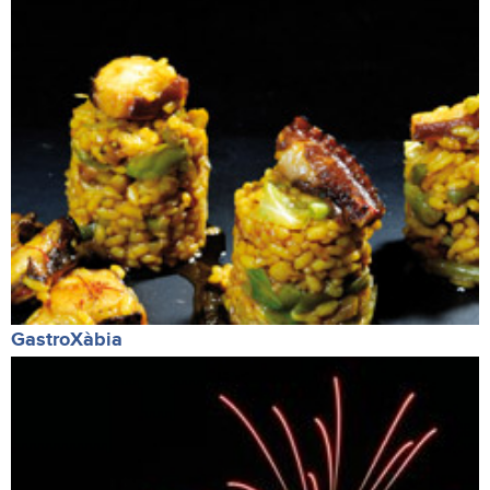
GastroXàbia