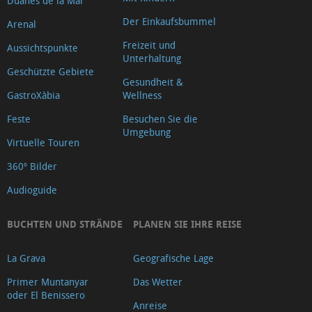
Duanes de la Mar
Der Einkaufsbummel
Arenal
Freizeit und
Aussichtspunkte
Unterhaltung
Geschützte Gebiete
Gesundheit &
GastroXàbia
Wellness
Feste
Besuchen Sie die
Umgebung
Virtuelle Touren
360º Bilder
Audioguide
BUCHTEN UND STRÄNDE
PLANEN SIE IHRE REISE
La Grava
Geografische Lage
Primer Muntanyar
Das Wetter
oder El Benissero
Anreise