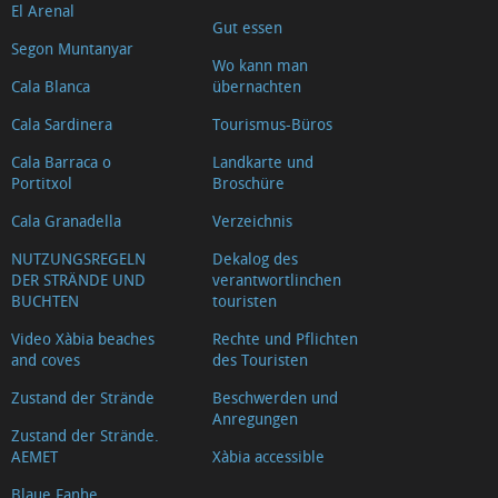
El Arenal
Gut essen
Segon Muntanyar
Wo kann man
Cala Blanca
übernachten
Cala Sardinera
Tourismus-Büros
Cala Barraca o
Landkarte und
Portitxol
Broschüre
Cala Granadella
Verzeichnis
NUTZUNGSREGELN
Dekalog des
DER STRÄNDE UND
verantwortlinchen
BUCHTEN
touristen
Video Xàbia beaches
Rechte und Pflichten
and coves
des Touristen
Zustand der Strände
Beschwerden und
Anregungen
Zustand der Strände.
AEMET
Xàbia accessible
Blaue Fanhe