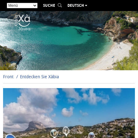
SUCHE
DEUTSCH
ESPAÑOL
VALENCIÀ
ENGLISH
FRANÇAIS
РУССКИЙ
Front
Entdecken Sie Xàbia