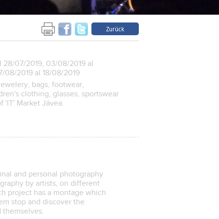
Zurück
l 28/07/2019, 03/08/2019 al
17/08/2019 al 18/08/2019
ewelery, bags, footwear,
ldren's clothing, glasses, sportswear
of 'IT' Market Jávea.
iginal and personal photography
graphy by artists, on different
ch project has a montage which
hem stop and discover the
 themselves.