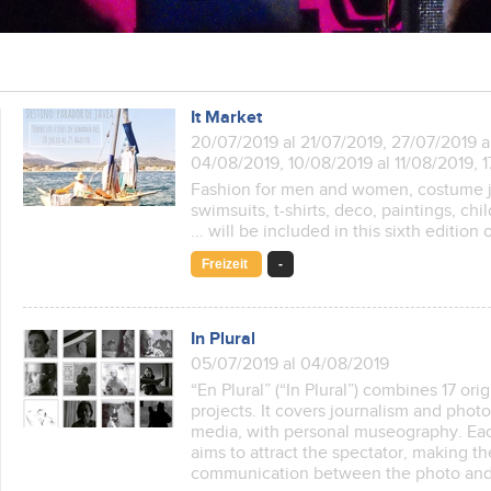
It Market
20/07/2019 al 21/07/2019, 27/07/2019 a
04/08/2019, 10/08/2019 al 11/08/2019, 
Fashion for men and women, costume j
swimsuits, t-shirts, deco, paintings, chi
... will be included in this sixth edition 
Freizeit
-
In Plural
05/07/2019 al 04/08/2019
“En Plural” (“In Plural”) combines 17 or
projects. It covers journalism and photo
media, with personal museography. Ea
aims to attract the spectator, making t
communication between the photo and