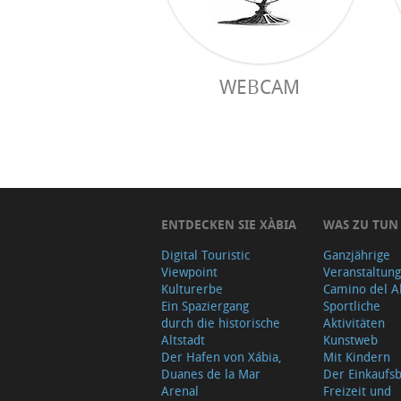
WEBCAM
ENTDECKEN SIE XÀBIA
WAS ZU TUN
Digital Touristic
Ganzjährige
Viewpoint
Veranstaltun
Kulturerbe
Camino del A
Ein Spaziergang
Sportliche
durch die historische
Aktivitäten
Altstadt
Kunstweb
Der Hafen von Xábia,
Mit Kindern
Duanes de la Mar
Der Einkauf
Arenal
Freizeit und