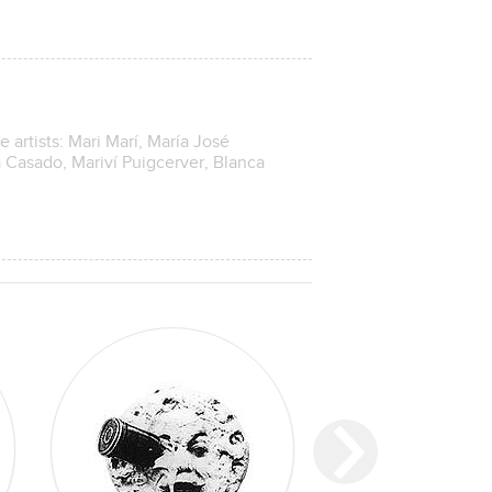
e artists: Mari Marí, María José
a Casado, Mariví Puigcerver, Blanca