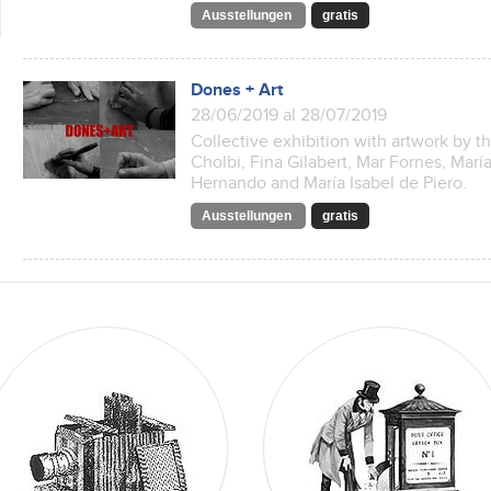
Ausstellungen
gratis
Dones + Art
28/06/2019 al 28/07/2019
Collective exhibition with artwork by th
Cholbi, Fina Gilabert, Mar Fornes, Marí
Hernando and María Isabel de Piero.
Ausstellungen
gratis