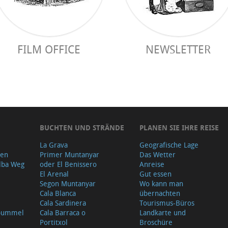
FILM OFFICE
NEWSLETTER
BUCHTEN UND STRÄNDE
PLANEN SIE IHRE REISE
La Grava
Geografische Lage
gen
Primer Muntanyar
Das Wetter
lba Weg
oder El Benissero
Anreise
El Arenal
Gut essen
Segon Muntanyar
Wo kann man
Cala Blanca
übernachten
Cala Sardinera
Tourismus-Büros
sbummel
Cala Barraca o
Landkarte und
Portitxol
Broschüre