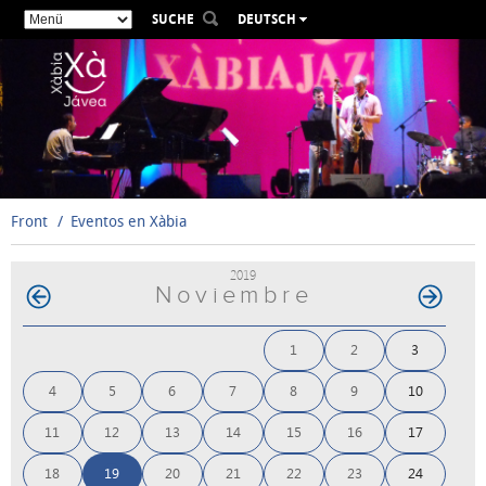
SUCHE
DEUTSCH
ESPAÑOL
VALENCIÀ
ENGLISH
FRANÇAIS
РУССКИЙ
Front
Eventos en Xàbia
2019
Noviembre
1
2
3
4
5
6
7
8
9
10
11
12
13
14
15
16
17
18
19
20
21
22
23
24