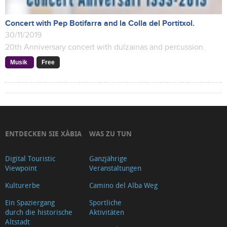
Concert with Pep Botifarra and la Colla del Portitxol.
30/11/2019
20th Anniversary concert with dulzainas and percussion.
Musik
Free
ENTDECKEN SIE XÀBIA
WAS ZU TUN
Digital Touristic
Ganzjährige
Viewpoint
Veranstaltungen
Kulturerbe
Camino del Alba Weg
Ein Spaziergang
Sportliche
durch die historische
Aktivitäten
Altstadt