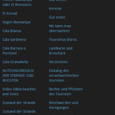
oder El Benissero
Anreise
El Arenal
Gut essen
Segon Muntanyar
Wo kann man
Cala Blanca
übernachten
Cala Sardinera
Tourismus-Büros
Cala Barraca o
Landkarte und
Portitxol
Broschüre
Cala Granadella
Verzeichnis
NUTZUNGSREGELN
Dekalog des
DER STRÄNDE UND
verantwortlinchen
BUCHTEN
touristen
Video Xàbia beaches
Rechte und Pflichten
and coves
des Touristen
Zustand der Strände
Beschwerden und
Anregungen
Zustand der Strände.