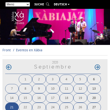
SUCHE
DEUTSCH
ESPAÑOL
VALENCIÀ
ENGLISH
FRANÇAIS
РУССКИЙ
Front
Eventos en Xàbia
2020
Septiembre
1
2
3
4
5
6
7
8
9
10
11
12
13
14
15
16
17
18
19
20
21
22
23
24
25
26
27