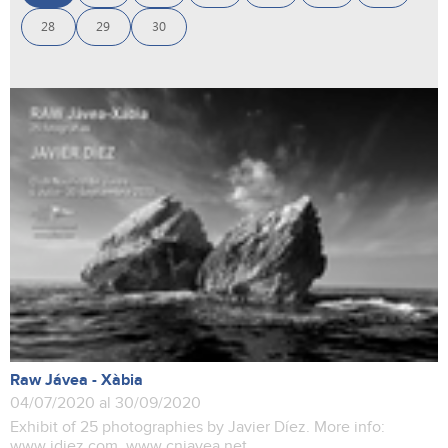
28
29
30
Raw Jávea - Xàbia
04/07/2020 al 30/09/2020
Exhibit of 25 photographies by Javier Díez. More info:
www.jdiez.com www.cnjavea.net