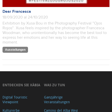
Dear Francesca
18/09/2020 al 24/10/2020
Exhibition by Xusa Bou in the Photography Festival "Ojos
Rojos". Xusa feels inspired by the photographer Francesca
Woodman, who unintentionally has become the best tool to
express her emotions and her way to seeing life at this
moment.
Ausstellungen
ENTDECKEN SIE XÀBIA
WAS ZU TUN
Digital Touristic
Ganzjährige
Viewpoint
Veranstaltungen
Kulturerbe
Camino del Alba Weg