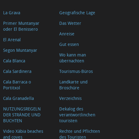
La Grava
Geografische Lage
Primer Muntanyar
Das Wetter
oder El Benissero
Anreise
El Arenal
Gut essen
Segon Muntanyar
Wo kann man
Cala Blanca
übernachten
Cala Sardinera
Tourismus-Büros
Cala Barraca o
Landkarte und
Portitxol
Broschüre
Cala Granadella
Verzeichnis
NUTZUNGSREGELN
Dekalog des
DER STRÄNDE UND
verantwortlinchen
BUCHTEN
touristen
Video Xàbia beaches
Rechte und Pflichten
and coves
des Touristen