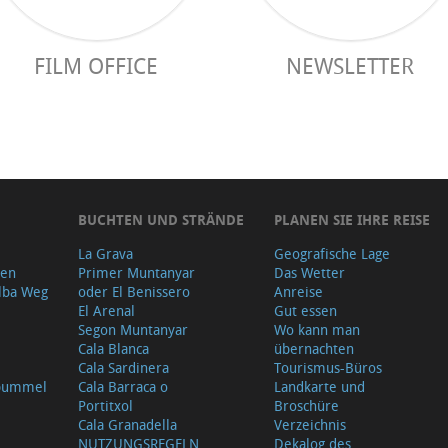
FILM OFFICE
NEWSLETTER
BUCHTEN UND STRÄNDE
PLANEN SIE IHRE REISE
La Grava
Geografische Lage
gen
Primer Muntanyar
Das Wetter
lba Weg
oder El Benissero
Anreise
El Arenal
Gut essen
Segon Muntanyar
Wo kann man
Cala Blanca
übernachten
Cala Sardinera
Tourismus-Büros
sbummel
Cala Barraca o
Landkarte und
Portitxol
Broschüre
Cala Granadella
Verzeichnis
NUTZUNGSREGELN
Dekalog des