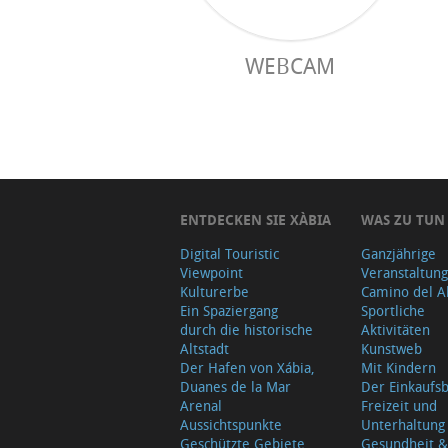
WEBCAM
ENTDECKEN SIE XÀBIA
WAS ZU TUN
Digital Touristic
Ganzjährige
Viewpoint
Veranstaltun
Kulturerbe
Camino del A
Ein Spaziergang
Sportliche
durch die historische
Aktivitäten
Altstadt
Kunstweb
Der Hafen von Xábia,
Mit Kindern
Duanes de la Mar
Der Einkauf
Arenal
Freizeit und
Aussichtspunkte
Unterhaltung
Geschützte Gebiete
Gesundheit &