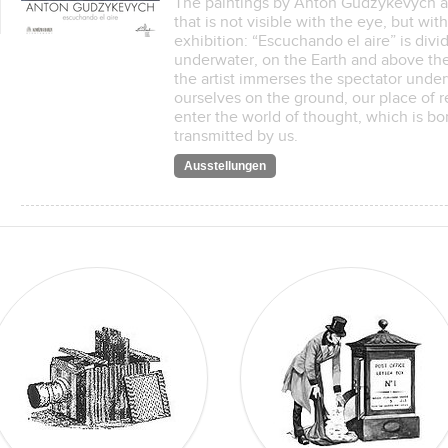
The paintings by Anton Gudzykevych are 
that is not visible with the eye, but wi
exhibition: “Escuchando el aire” is divi
underwater, on the Earth and above the E
the artist immerses the spectator under
ourselves on the ground, our place of r
enter the world of thought, which is bor
transmitted by us.
Ausstellungen