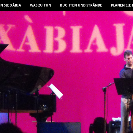
N SIE XÀBIA
WAS ZU TUN
BUCHTEN UND STRÄNDE
PLANEN SIE 