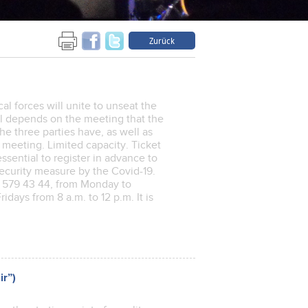
Zurück
al forces will unite to unseat the
all depends on the meeting that the
e three parties have, as well as
e meeting. Limited capacity. Ticket
 essential to register in advance to
 security measure by the Covid-19.
6 579 43 44, from Monday to
idays from 8 a.m. to 12 p.m. It is
ir”)