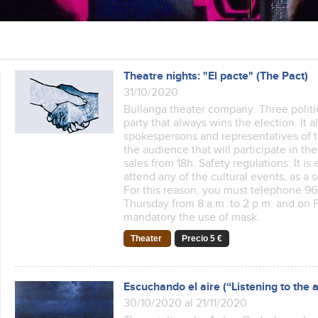
Theatre nights: "El pacte" (The Pact)
31/10/2020
Bullanga theater company. Three politic
party that always wins the election. It 
spokespersons and representatives of th
the audience that will participate in th
sales from 18h. Safety regulations: It is
attend any of the cultural events, as a
For this reason, you must telephone 9
Thursday from 8 a.m. to 2 p.m. and on Fr
mandatory the use of mask.
Theater
Precio 5 €
Escuchando el aire (“Listening to the a
30/10/2020 al 21/11/2020