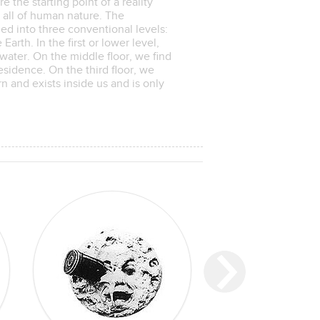
the starting point of a reality
th all of human nature. The
ded into three conventional levels:
arth. In the first or lower level,
water. On the middle floor, we find
esidence. On the third floor, we
n and exists inside us and is only