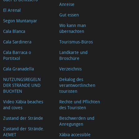
Anreise
El Arenal
Gut essen
Segon Muntanyar
Wo kann man
Cala Blanca
übernachten
Cala Sardinera
Tourismus-Büros
Cala Barraca o
Landkarte und
Portitxol
Broschüre
Cala Granadella
Verzeichnis
NUTZUNGSREGELN
Dekalog des
DER STRÄNDE UND
verantwortlinchen
BUCHTEN
touristen
Video Xàbia beaches
Rechte und Pflichten
and coves
des Touristen
Zustand der Strände
Beschwerden und
Anregungen
Zustand der Strände.
AEMET
Xàbia accessible