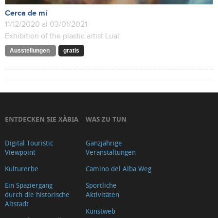
Cerca de mí
11/12/2020 al 03/01/2021
Exhibition of the plastic artist Lual.
Ausstellungen
gratis
ENTDECKEN SIE XÀBIA
WAS ZU TUN
Digital Touristic
Ganzjährige
Viewpoint
Veranstaltungen
Kulturerbe
Camino del Alba Weg
Ein Spaziergang
Sportliche
durch die historische
Aktivitäten
Altstadt
Kunstweb