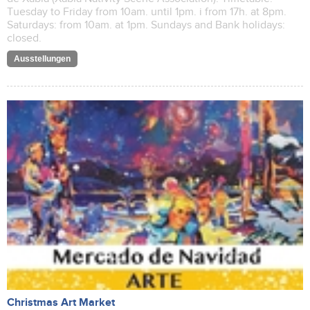
Tuesday to Friday from 10am. until 1pm. i from 17h. at 8pm.
Saturdays: from 10am. at 1pm. Sundays and Bank holidays:
closed.
Ausstellungen
Christmas Art Market