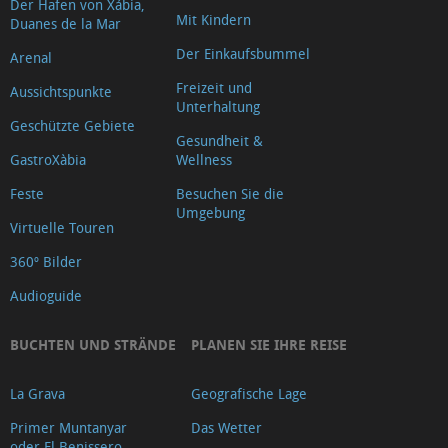
Der Hafen von Xábia,
Mit Kindern
Duanes de la Mar
Der Einkaufsbummel
Arenal
Freizeit und
Aussichtspunkte
Unterhaltung
Geschützte Gebiete
Gesundheit &
GastroXàbia
Wellness
Feste
Besuchen Sie die
Umgebung
Virtuelle Touren
360º Bilder
Audioguide
BUCHTEN UND STRÄNDE
PLANEN SIE IHRE REISE
La Grava
Geografische Lage
Primer Muntanyar
Das Wetter
oder El Benissero