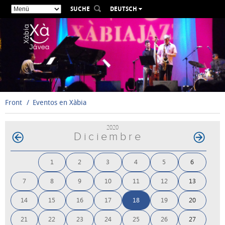
SUCHE
DEUTSCH
ESPAÑOL
VALENCIÀ
ENGLISH
FRANÇAIS
РУССКИЙ
Front
Eventos en Xàbia
2020
Diciembre
1
2
3
4
5
6
7
8
9
10
11
12
13
14
15
16
17
18
19
20
21
22
23
24
25
26
27