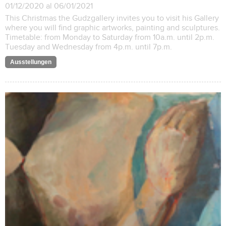
01/12/2020 al 06/01/2021
This Christmas the Gudzgallery invites you to visit his Gallery
where you will find graphic artworks, painting and sculptures.
Timetable: from Monday to Saturday from 10a.m. until 2p.m.
Tuesday and Wednesday from 4p.m. until 7p.m.
Ausstellungen