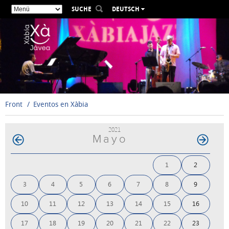
SUCHE
DEUTSCH
ESPAÑOL
VALENCIÀ
ENGLISH
FRANÇAIS
РУССКИЙ
Front
Eventos en Xàbia
2021
Mayo
1
2
3
4
5
6
7
8
9
10
11
12
13
14
15
16
17
18
19
20
21
22
23