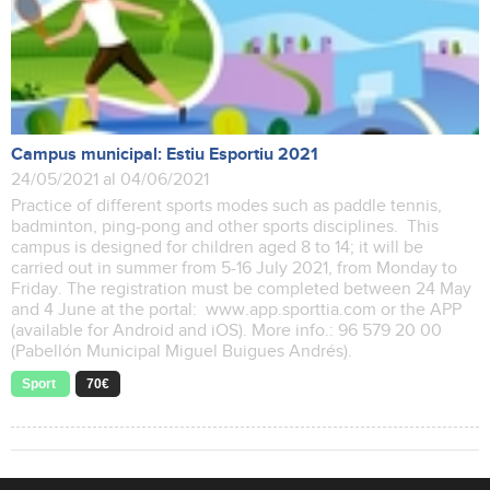
Campus municipal: Estiu Esportiu 2021
24/05/2021 al 04/06/2021
Practice of different sports modes such as paddle tennis,
badminton, ping-pong and other sports disciplines. This
campus is designed for children aged 8 to 14; it will be
carried out in summer from 5-16 July 2021, from Monday to
Friday. The registration must be completed between 24 May
and 4 June at the portal: www.app.sporttia.com or the APP
(available for Android and iOS). More info.: 96 579 20 00
(Pabellón Municipal Miguel Buigues Andrés).
Sport
70€