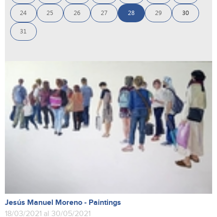
24
25
26
27
28
29
30
31
Jesús Manuel Moreno - Paintings
18/03/2021 al 30/05/2021