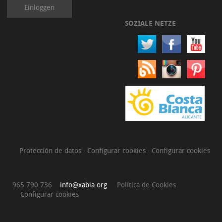
Einloggen
SOZIALE NETZE
Protección de datos
·
Configurar cookies
·
Configurar cookies
965 790 736
info@xabia.org
Política de Cookies
Configurar cookies