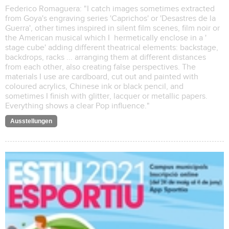
Federico Romaguera: "I catch images sometimes extracted
from Goya's engraving series 'Caprichos' or 'Desastres de la
Guerra', other times inspired in silent film scenes, film noir or
the American musical which I hermetically enclose in a '
stage cube' adding different theatrical elements: backstage,
backdrops, racks ... arranging them at different distances
from each other, also creating false perspectives. The
materials I use are cardboard, cut out and painted with
coloured acrylics, Chinese ink or black pencil, and
sometimes I finish with glitter, lacquer or metallic papers.
Everything shows a clear Pop influence."
Ausstellungen