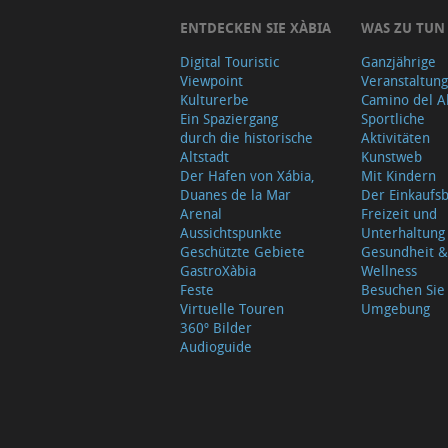
ENTDECKEN SIE XÀBIA
WAS ZU TUN
Digital Touristic
Ganzjährige
Viewpoint
Veranstaltun
Kulturerbe
Camino del A
Ein Spaziergang
Sportliche
durch die historische
Aktivitäten
Altstadt
Kunstweb
Der Hafen von Xábia,
Mit Kindern
Duanes de la Mar
Der Einkauf
Arenal
Freizeit und
Aussichtspunkte
Unterhaltung
Geschützte Gebiete
Gesundheit &
GastroXàbia
Wellness
Feste
Besuchen Sie
Virtuelle Touren
Umgebung
360º Bilder
Audioguide