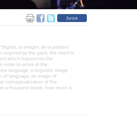
Zurück
Sigilos, la imagen de la palabra”
is inspired by the gaze, the need to
ject which transcends the
 order to arrive at the
new language, a linguistic image
r of language, an image of
al conceptualization of the
han a thousand words, how much is