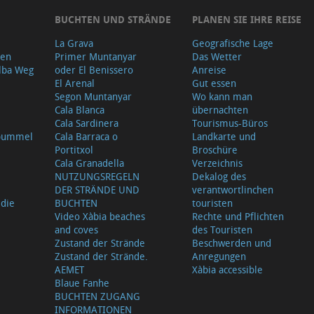
BUCHTEN UND STRÄNDE
PLANEN SIE IHRE REISE
La Grava
Geografische Lage
gen
Primer Muntanyar
Das Wetter
lba Weg
oder El Benissero
Anreise
El Arenal
Gut essen
Segon Muntanyar
Wo kann man
Cala Blanca
übernachten
Cala Sardinera
Tourismus-Büros
sbummel
Cala Barraca o
Landkarte und
Portitxol
Broschüre
Cala Granadella
Verzeichnis
NUTZUNGSREGELN
Dekalog des
DER STRÄNDE UND
verantwortlinchen
 die
BUCHTEN
touristen
Video Xàbia beaches
Rechte und Pflichten
and coves
des Touristen
Zustand der Strände
Beschwerden und
Zustand der Strände.
Anregungen
AEMET
Xàbia accessible
Blaue Fanhe
BUCHTEN ZUGANG
INFORMATIONEN