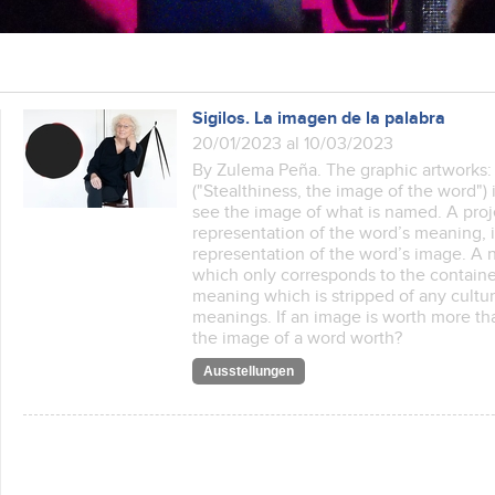
Sigilos. La imagen de la palabra
20/01/2023 al 10/03/2023
By Zulema Peña. The graphic artworks: “
("Stealthiness, the image of the word") 
see the image of what is named. A pro
representation of the word’s meaning, in
representation of the word’s image. A 
which only corresponds to the containe
meaning which is stripped of any cultur
meanings. If an image is worth more t
the image of a word worth?
Ausstellungen