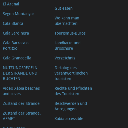
El Arenal
Gut essen
Segon Muntanyar
Wo kann man
Cala Blanca
übernachten
Cala Sardinera
Tourismus-Büros
Cala Barraca o
Landkarte und
Portitxol
Broschüre
Cala Granadella
Verzeichnis
NUTZUNGSREGELN
Dekalog des
DER STRÄNDE UND
verantwortlinchen
BUCHTEN
touristen
Video Xàbia beaches
Rechte und Pflichten
and coves
des Touristen
Zustand der Strände
Beschwerden und
Anregungen
Zustand der Strände.
AEMET
Xàbia accessible