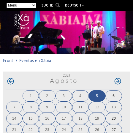
SUCHE
DEUTSCH
ESPAÑOL
VALENCIÀ
ENGLISH
FRANÇAIS
РУССКИЙ
Front
Eventos en Xàbia
2023
Agosto
1
2
3
4
5
6
7
8
9
10
11
12
13
14
15
16
17
18
19
20
21
22
23
24
25
26
27