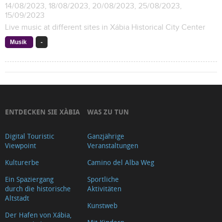
14/08/2023, 18/08/2023, 20/08/2023, 25/08/2023,
15/09/2023
Live music at different sites in Xábia Historical City Center
Musik
-
ENTDECKEN SIE XÀBIA
WAS ZU TUN
Digital Touristic
Ganzjährige
Viewpoint
Veranstaltungen
Kulturerbe
Camino del Alba Weg
Ein Spaziergang
Sportliche
durch die historische
Aktivitäten
Altstadt
Kunstweb
Der Hafen von Xábia,