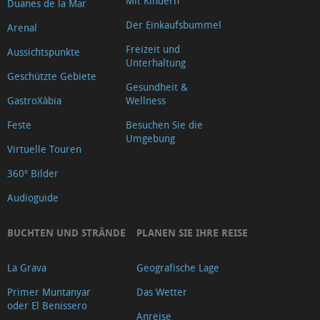
Mit Kindern
Duanes de la Mar
Der Einkaufsbummel
Arenal
Freizeit und
Aussichtspunkte
Unterhaltung
Geschützte Gebiete
Gesundheit &
GastroXàbia
Wellness
Feste
Besuchen Sie die
Umgebung
Virtuelle Touren
360º Bilder
Audioguide
BUCHTEN UND STRÄNDE
PLANEN SIE IHRE REISE
La Grava
Geografische Lage
Primer Muntanyar
Das Wetter
oder El Benissero
Anreise