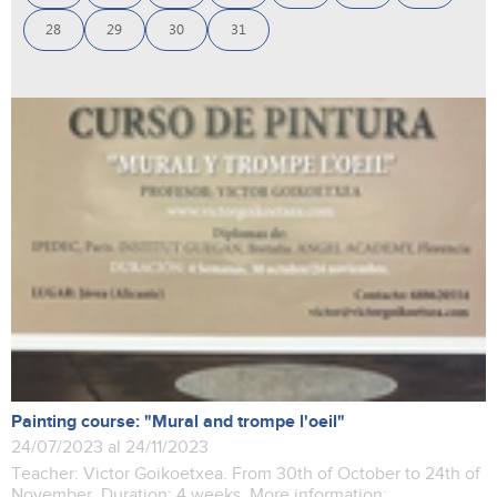
28
29
30
31
Painting course: "Mural and trompe l'oeil"
24/07/2023 al 24/11/2023
Teacher: Victor Goikoetxea. From 30th of October to 24th of
November. Duration: 4 weeks. More information: