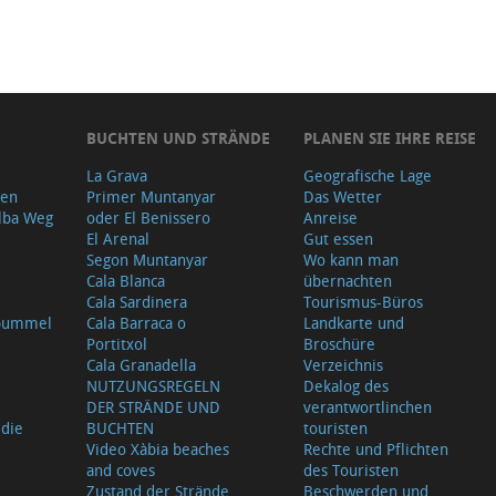
BUCHTEN UND STRÄNDE
PLANEN SIE IHRE REISE
La Grava
Geografische Lage
gen
Primer Muntanyar
Das Wetter
lba Weg
oder El Benissero
Anreise
El Arenal
Gut essen
Segon Muntanyar
Wo kann man
Cala Blanca
übernachten
Cala Sardinera
Tourismus-Büros
sbummel
Cala Barraca o
Landkarte und
Portitxol
Broschüre
Cala Granadella
Verzeichnis
NUTZUNGSREGELN
Dekalog des
DER STRÄNDE UND
verantwortlinchen
 die
BUCHTEN
touristen
Video Xàbia beaches
Rechte und Pflichten
and coves
des Touristen
Zustand der Strände
Beschwerden und