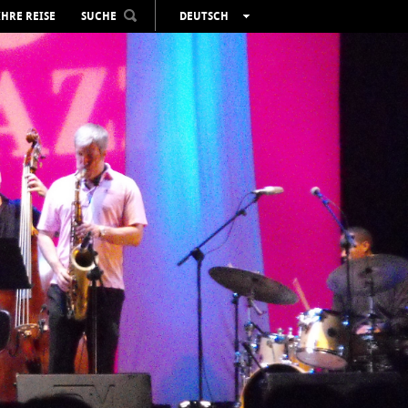
IHRE REISE
SUCHE
DEUTSCH
ESPAÑOL
VALENCIÀ
ENGLISH
FRANÇAIS
РУССКИЙ