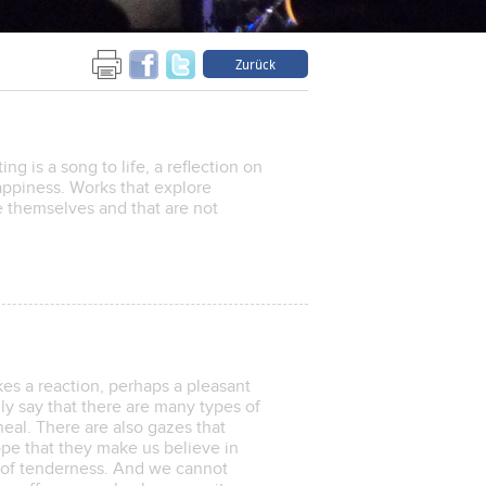
Zurück
ing is a song to life, a reflection on
happiness. Works that explore
 themselves and that are not
es a reaction, perhaps a pleasant
ly say that there are many types of
heal. There are also gazes that
hope that they make us believe in
s of tenderness. And we cannot