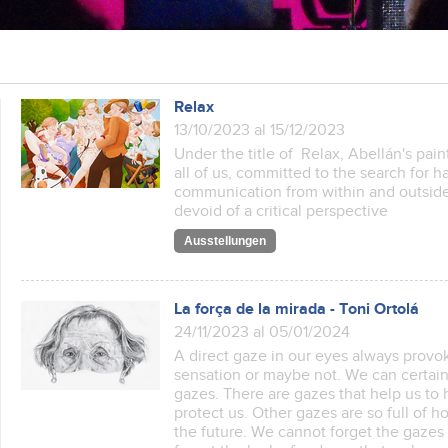
Relax
13/10/2023 al 15/12/2023
Under the title of Relax, Abellán's paint
all of us, committed to the search for 
communication from within and outside
devoid of a critical perspective
Ausstellungen
La força de la mirada - Toni Ortolá
24/11/2023 al 05/01/2024
A direct gaze in our eyes always provok
sensation or maybe not. We can certain
gazes. There are gazes that help us to 
protect us. Other gazes are so full of 
the future. We cannot forget the gaze