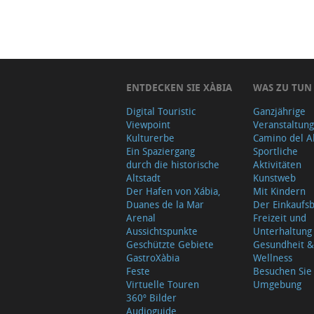
ENTDECKEN SIE XÀBIA
WAS ZU TUN
Digital Touristic
Ganzjährige
Viewpoint
Veranstaltun
Kulturerbe
Camino del A
Ein Spaziergang
Sportliche
durch die historische
Aktivitäten
Altstadt
Kunstweb
Der Hafen von Xábia,
Mit Kindern
Duanes de la Mar
Der Einkauf
Arenal
Freizeit und
Aussichtspunkte
Unterhaltung
Geschützte Gebiete
Gesundheit &
GastroXàbia
Wellness
Feste
Besuchen Sie
Virtuelle Touren
Umgebung
360º Bilder
Audioguide