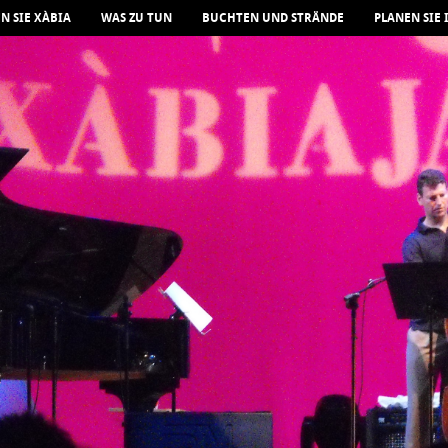
N SIE XÀBIA
WAS ZU TUN
BUCHTEN UND STRÄNDE
PLANEN SIE 