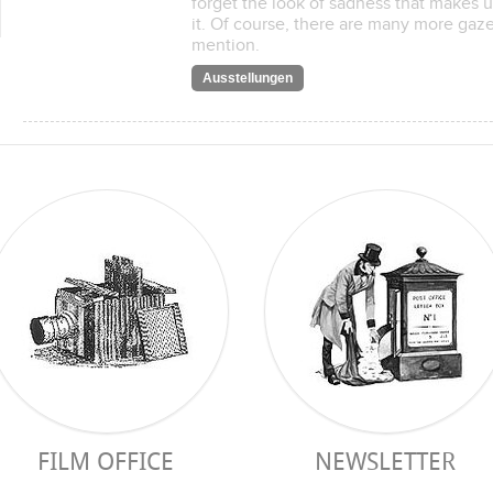
forget the look of sadness that makes
it. Of course, there are many more gaz
mention.
Ausstellungen
FILM OFFICE
NEWSLETTER