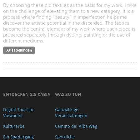
By choosing these old textiles as the basis for my work, I take
on the challenge of elevating them to a new category. It is a
process where finding “beauty” in imperfection helps me
discover the artistic potential in the discarded. The fabrics
become the central element of my work where each piece is
prepared separately through dyeing, painting or the use of
different mediums.
Ausstellungen
ENTDECKEN SIE XÀBIA
WAS ZU TUN
Digital Touristic
Ganzjährige
Viewpoint
Veranstaltungen
Kulturerbe
Camino del Alba Weg
Ein Spaziergang
Sportliche