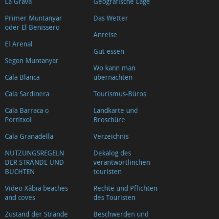
La Grava
Geografische Lage
Primer Muntanyar
Das Wetter
oder El Benissero
Anreise
El Arenal
Gut essen
Segon Muntanyar
Wo kann man
Cala Blanca
übernachten
Cala Sardinera
Tourismus-Büros
Cala Barraca o
Landkarte und
Portitxol
Broschüre
Cala Granadella
Verzeichnis
NUTZUNGSREGELN
Dekalog des
DER STRÄNDE UND
verantwortlinchen
BUCHTEN
touristen
Video Xàbia beaches
Rechte und Pflichten
and coves
des Touristen
Zustand der Strände
Beschwerden und