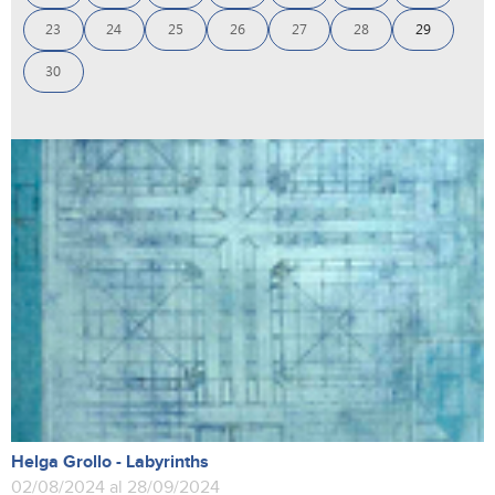
23
24
25
26
27
28
29
30
Helga Grollo - Labyrinths
02/08/2024 al 28/09/2024