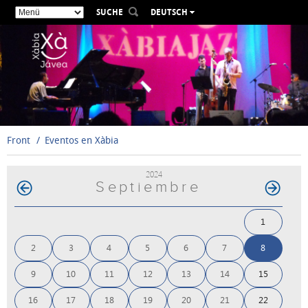
SUCHE
DEUTSCH
ESPAÑOL
VALENCIÀ
ENGLISH
FRANÇAIS
РУССКИЙ
Front
Eventos en Xàbia
2024
Septiembre
1
2
3
4
5
6
7
8
9
10
11
12
13
14
15
16
17
18
19
20
21
22