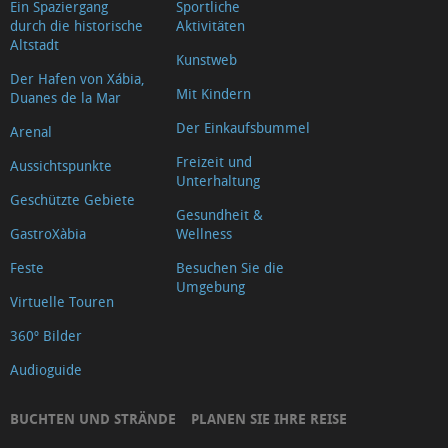
Ein Spaziergang
Sportliche
durch die historische
Aktivitäten
Altstadt
Kunstweb
Der Hafen von Xábia,
Mit Kindern
Duanes de la Mar
Der Einkaufsbummel
Arenal
Freizeit und
Aussichtspunkte
Unterhaltung
Geschützte Gebiete
Gesundheit &
GastroXàbia
Wellness
Feste
Besuchen Sie die
Umgebung
Virtuelle Touren
360º Bilder
Audioguide
BUCHTEN UND STRÄNDE
PLANEN SIE IHRE REISE