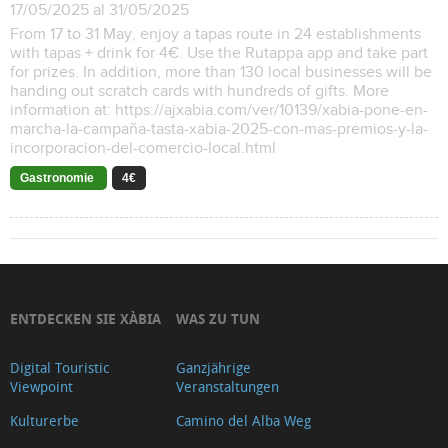
17/05/2025 al 31/05/2025
From 17 to 31 May, enjoy a tapas route in 24 establishments
with tapas + drink for 4€. Use the Rutappa app and take part
for prizes. In addition, more than 130 local businesses will be
handing out scratch cards with hundreds of gifts. More
information at: https://ajxabia.com/ver/10139/xabia-pone-en-
marcha-la-campaña-tasta-xabia-2025-con-mas-premios-y-la-
incorporacion-del-comercio-local.html
Gastronomie
4€
ENTDECKEN SIE XÀBIA
WAS ZU TUN
Digital Touristic
Ganzjährige
Viewpoint
Veranstaltungen
Kulturerbe
Camino del Alba Weg