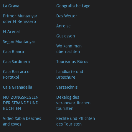
La Grava
Geografische Lage
Primer Muntanyar
Das Wetter
oder El Benissero
Anreise
El Arenal
Gut essen
Segon Muntanyar
Wo kann man
Cala Blanca
übernachten
Cala Sardinera
Tourismus-Büros
Cala Barraca o
Landkarte und
Portitxol
Broschüre
Cala Granadella
Verzeichnis
NUTZUNGSREGELN
Dekalog des
DER STRÄNDE UND
verantwortlinchen
BUCHTEN
touristen
Video Xàbia beaches
Rechte und Pflichten
and coves
des Touristen