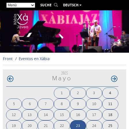
SUCHE
DEUTSCH
ESPAÑOL
VALENCIÀ
ENGLISH
FRANÇAIS
РУССКИЙ
Front
Eventos en Xàbia
2025
Mayo
1
2
3
4
5
6
7
8
9
10
11
12
13
14
15
16
17
18
19
20
21
22
23
24
25