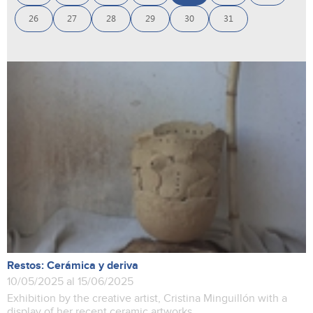
26
27
28
29
30
31
Restos: Cerámica y deriva
10/05/2025 al 15/06/2025
Exhibition by the creative artist, Cristina Minguillón with a
display of her recent ceramic artworks.