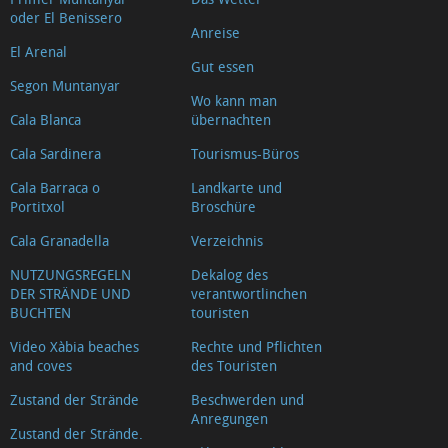
oder El Benissero
Anreise
El Arenal
Gut essen
Segon Muntanyar
Wo kann man
Cala Blanca
übernachten
Cala Sardinera
Tourismus-Büros
Cala Barraca o
Landkarte und
Portitxol
Broschüre
Cala Granadella
Verzeichnis
NUTZUNGSREGELN
Dekalog des
DER STRÄNDE UND
verantwortlinchen
BUCHTEN
touristen
Video Xàbia beaches
Rechte und Pflichten
and coves
des Touristen
Zustand der Strände
Beschwerden und
Anregungen
Zustand der Strände.