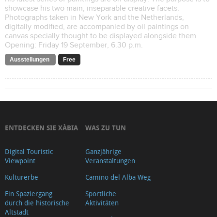
showcase his two main, inseparable creative facets.
Photographs taken in New York and the Netherlands,
digitally modified, are accompanied by oil paintings on
canvas specially thought to be displayed alongside them.
Opening: Friday 19 September, 6.30 p.m.
Ausstellungen
Free
ENTDECKEN SIE XÀBIA
WAS ZU TUN
Digital Touristic
Ganzjährige
Viewpoint
Veranstaltungen
Kulturerbe
Camino del Alba Weg
Ein Spaziergang
Sportliche
durch die historische
Aktivitäten
Altstadt