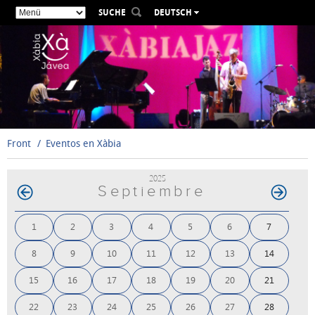
SUCHE
DEUTSCH
ESPAÑOL
VALENCIÀ
ENGLISH
FRANÇAIS
РУССКИЙ
Front
Eventos en Xàbia
2025
Septiembre
1
2
3
4
5
6
7
8
9
10
11
12
13
14
15
16
17
18
19
20
21
22
23
24
25
26
27
28