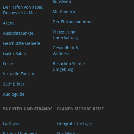
Kunstweb
Der Hafen von Xábia,
Mit Kindern
Duanes de la Mar
Der Einkaufsbummel
Arenal
Freizeit und
Aussichtspunkte
Unterhaltung
Geschützte Gebiete
Gesundheit &
GastroXàbia
Wellness
Feste
Besuchen Sie die
Umgebung
Virtuelle Touren
360º Bilder
Audioguide
BUCHTEN UND STRÄNDE
PLANEN SIE IHRE REISE
La Grava
Geografische Lage
Primer Muntanyar
Das Wetter