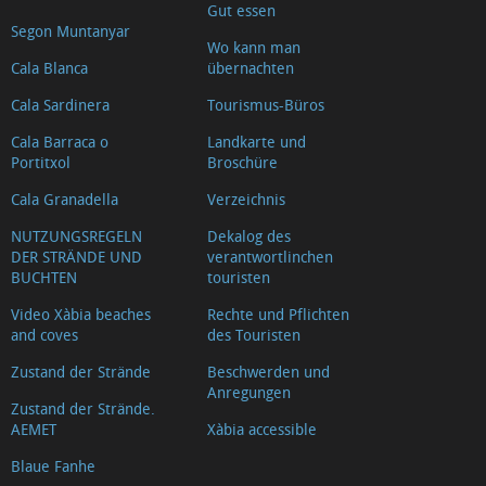
Gut essen
Segon Muntanyar
Wo kann man
Cala Blanca
übernachten
Cala Sardinera
Tourismus-Büros
Cala Barraca o
Landkarte und
Portitxol
Broschüre
Cala Granadella
Verzeichnis
NUTZUNGSREGELN
Dekalog des
DER STRÄNDE UND
verantwortlinchen
BUCHTEN
touristen
Video Xàbia beaches
Rechte und Pflichten
and coves
des Touristen
Zustand der Strände
Beschwerden und
Anregungen
Zustand der Strände.
AEMET
Xàbia accessible
Blaue Fanhe