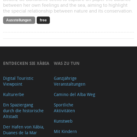
between her own feelings and the sea, aiming to highlight
the special relationship between nature and its conservation.
Ausstellungen
free
ENTDECKEN SIE XÀBIA
WAS ZU TUN
Digital Touristic
Ganzjährige
Viewpoint
Veranstaltungen
Kulturerbe
Camino del Alba Weg
Ein Spaziergang
Sportliche
durch die historische
Aktivitäten
Altstadt
Kunstweb
Der Hafen von Xábia,
Mit Kindern
Duanes de la Mar