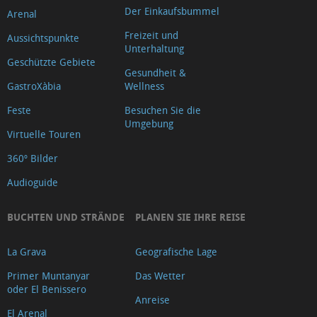
Der Einkaufsbummel
Arenal
Freizeit und
Aussichtspunkte
Unterhaltung
Geschützte Gebiete
Gesundheit &
GastroXàbia
Wellness
Feste
Besuchen Sie die
Umgebung
Virtuelle Touren
360º Bilder
Audioguide
BUCHTEN UND STRÄNDE
PLANEN SIE IHRE REISE
La Grava
Geografische Lage
Primer Muntanyar
Das Wetter
oder El Benissero
Anreise
El Arenal