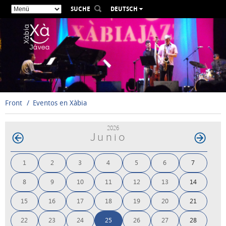
SUCHE
DEUTSCH
ESPAÑOL
VALENCIÀ
ENGLISH
FRANÇAIS
РУССКИЙ
Front
Eventos en Xàbia
2026
Junio
1
2
3
4
5
6
7
8
9
10
11
12
13
14
15
16
17
18
19
20
21
22
23
24
25
26
27
28