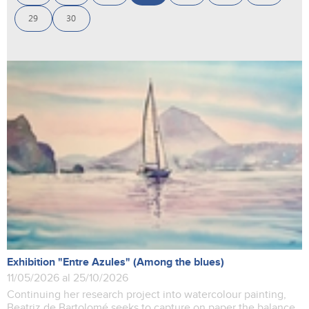
29
30
Exhibition "Entre Azules" (Among the blues)
11/05/2026 al 25/10/2026
Continuing her research project into watercolour painting,
Beatriz de Bartolomé seeks to capture on paper the balance