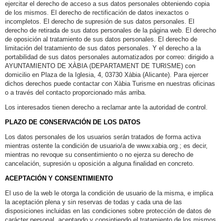
ejercitar el derecho de acceso a sus datos personales obteniendo copia
de los mismos. El derecho de rectificación de datos inexactos o
incompletos. El derecho de supresión de sus datos personales. El
derecho de retirada de sus datos personales de la página web. El derecho
de oposición al tratamiento de sus datos personales. El derecho de
limitación del tratamiento de sus datos personales. Y el derecho a la
portabilidad de sus datos personales automatizados por correo: dirigido a
AYUNTAMIENTO DE XÀBIA (DEPARTAMENT DE TURISME) con
domicilio en Plaza de la Iglesia, 4, 03730 Xàbia (Alicante). Para ejercer
dichos derechos puede contactar con Xàbia Turisme en nuestras oficinas
o a través del contacto proporcionado más arriba.
Los interesados tienen derecho a reclamar ante la autoridad de control.
PLAZO DE CONSERVACIÓN DE LOS DATOS
Los datos personales de los usuarios serán tratados de forma activa
mientras ostente la condición de usuario/a de www.xabia.org.; es decir,
mientras no revoque su consentimiento o no ejerza su derecho de
cancelación, supresión u oposición a alguna finalidad en concreto.
ACEPTACIÓN Y CONSENTIMIENTO
El uso de la web le otorga la condición de usuario de la misma, e implica
la aceptación plena y sin reservas de todas y cada una de las
disposiciones incluidas en las condiciones sobre protección de datos de
carácter personal, aceptando y consintiendo el tratamiento de los mismos