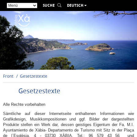
SUCHE
DEUTSCH
ESPAÑOL
VALENCIÀ
ENGLISH
FRANÇAIS
РУССКИЙ
Front
Gesetzestexte
Gesetzestexte
Alle Rechte vorbehalten
Sämtliche auf dieser Internetseite enthaltenen Informationen wie
Grafikdesign, Musikkompositionen und ggf. Bilder der dargestellten
Produkte stellen ein Werk dar, dessen geistiges Eigentum der Fa. M.I.
Ayuntamiento de Xàbia- Departamento de Turismo mit Sitz in der Plaça
de l´Esglèsia, 4 - 03730 XÀBIA, Tel.: 96 579 43 56 und