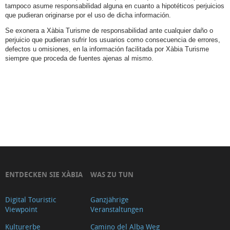
tampoco asume responsabilidad alguna en cuanto a hipotéticos perjuicios
que pudieran originarse por el uso de dicha información.
Se exonera a Xàbia Turisme de responsabilidad ante cualquier daño o
perjuicio que pudieran sufrir los usuarios como consecuencia de errores,
defectos u omisiones, en la información facilitada por Xàbia Turisme
siempre que proceda de fuentes ajenas al mismo.
ENTDECKEN SIE XÀBIA
WAS ZU TUN
Digital Touristic
Ganzjährige
Viewpoint
Veranstaltungen
Kulturerbe
Camino del Alba Weg