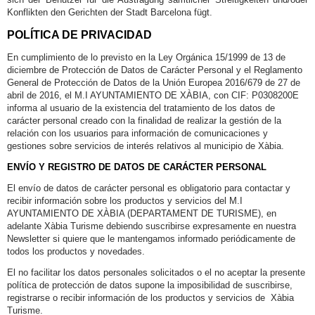
Konflikten den Gerichten der Stadt Barcelona fügt.
POLÍTICA DE PRIVACIDAD
En cumplimiento de lo previsto en la Ley Orgánica 15/1999 de 13 de
diciembre de Protección de Datos de Carácter Personal y el Reglamento
General de Protección de Datos de la Unión Europea 2016/679 de 27 de
abril de 2016, el M.I AYUNTAMIENTO DE XÀBIA, con CIF: P0308200E
informa al usuario de la existencia del tratamiento de los datos de
carácter personal creado con la finalidad de realizar la gestión de la
relación con los usuarios para información de comunicaciones y
gestiones sobre servicios de interés relativos al municipio de Xàbia.
ENVÍO Y REGISTRO DE DATOS DE CARÁCTER PERSONAL
El envío de datos de carácter personal es obligatorio para contactar y
recibir información sobre los productos y servicios del M.I
AYUNTAMIENTO DE XÀBIA (DEPARTAMENT DE TURISME), en
adelante Xàbia Turisme debiendo suscribirse expresamente en nuestra
Newsletter si quiere que le mantengamos informado periódicamente de
todos los productos y novedades.
El no facilitar los datos personales solicitados o el no aceptar la presente
política de protección de datos supone la imposibilidad de suscribirse,
registrarse o recibir información de los productos y servicios de Xàbia
Turisme.