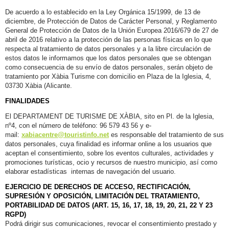
De acuerdo a lo establecido en la Ley Orgánica 15/1999, de 13 de
diciembre, de Protección de Datos de Carácter Personal, y Reglamento
General de Protección de Datos de la Unión Europea 2016/679 de 27 de
abril de 2016 relativo a la protección de las personas físicas en lo que
respecta al tratamiento de datos personales y a la libre circulación de
estos datos le informamos que los datos personales que se obtengan
como consecuencia de su envío de datos personales, serán objeto de
tratamiento por Xàbia Turisme con domicilio en Plaza de la Iglesia, 4,
03730 Xàbia (Alicante.
FINALIDADES
El DEPARTAMENT DE TURISME DE XÀBIA, sito en Pl. de la Iglesia,
nº4, con el número de teléfono: 96 579 43 56 y e-
mail:
xabiacentre@touristinfo.net
es responsable del tratamiento de sus
datos personales, cuya finalidad es informar online a los usuarios que
aceptan el consentimiento, sobre los eventos culturales, actividades y
promociones turísticas, ocio y recursos de nuestro municipio, así como
elaborar estadísticas internas de navegación del usuario.
EJERCICIO DE DERECHOS DE ACCESO, RECTIFICACIÓN,
SUPRESIÓN Y OPOSICIÓN, LIMITACIÓN DEL TRATAMIENTO,
PORTABILIDAD DE DATOS (ART. 15, 16, 17, 18, 19, 20, 21, 22 Y 23
RGPD)
Podrá dirigir sus comunicaciones, revocar el consentimiento prestado y