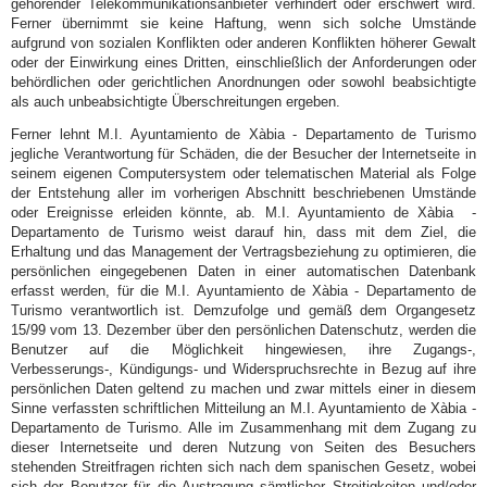
gehörender Telekommunikationsanbieter verhindert oder erschwert wird.
Ferner übernimmt sie keine Haftung, wenn sich solche Umstände
aufgrund von sozialen Konflikten oder anderen Konflikten höherer Gewalt
oder der Einwirkung eines Dritten, einschließlich der Anforderungen oder
behördlichen oder gerichtlichen Anordnungen oder sowohl beabsichtigte
als auch unbeabsichtigte Überschreitungen ergeben.
Ferner lehnt M.I. Ayuntamiento de Xàbia - Departamento de Turismo
jegliche Verantwortung für Schäden, die der Besucher der Internetseite in
seinem eigenen Computersystem oder telematischen Material als Folge
der Entstehung aller im vorherigen Abschnitt beschriebenen Umstände
oder Ereignisse erleiden könnte, ab. M.I. Ayuntamiento de Xàbia -
Departamento de Turismo weist darauf hin, dass mit dem Ziel, die
Erhaltung und das Management der Vertragsbeziehung zu optimieren, die
persönlichen eingegebenen Daten in einer automatischen Datenbank
erfasst werden, für die M.I. Ayuntamiento de Xàbia - Departamento de
Turismo verantwortlich ist. Demzufolge und gemäß dem Organgesetz
15/99 vom 13. Dezember über den persönlichen Datenschutz, werden die
Benutzer auf die Möglichkeit hingewiesen, ihre Zugangs-,
Verbesserungs-, Kündigungs- und Widerspruchsrechte in Bezug auf ihre
persönlichen Daten geltend zu machen und zwar mittels einer in diesem
Sinne verfassten schriftlichen Mitteilung an M.I. Ayuntamiento de Xàbia -
Departamento de Turismo. Alle im Zusammenhang mit dem Zugang zu
dieser Internetseite und deren Nutzung von Seiten des Besuchers
stehenden Streitfragen richten sich nach dem spanischen Gesetz, wobei
sich der Benutzer für die Austragung sämtlicher Streitigkeiten und/oder