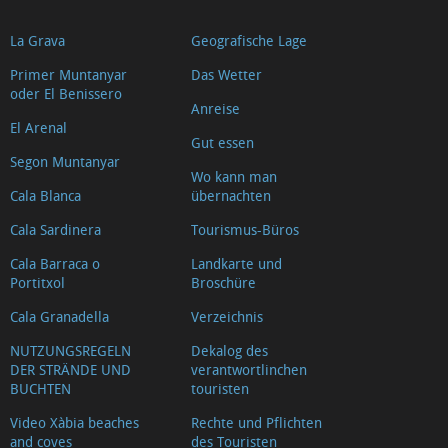
La Grava
Geografische Lage
Primer Muntanyar
Das Wetter
oder El Benissero
Anreise
El Arenal
Gut essen
Segon Muntanyar
Wo kann man
Cala Blanca
übernachten
Cala Sardinera
Tourismus-Büros
Cala Barraca o
Landkarte und
Portitxol
Broschüre
Cala Granadella
Verzeichnis
NUTZUNGSREGELN
Dekalog des
DER STRÄNDE UND
verantwortlinchen
BUCHTEN
touristen
Video Xàbia beaches
Rechte und Pflichten
and coves
des Touristen