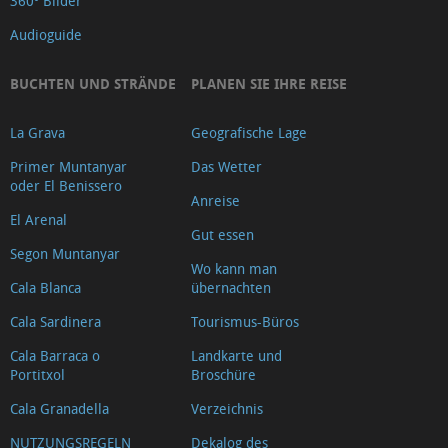
360º Bilder
Audioguide
BUCHTEN UND STRÄNDE
PLANEN SIE IHRE REISE
La Grava
Geografische Lage
Primer Muntanyar
Das Wetter
oder El Benissero
Anreise
El Arenal
Gut essen
Segon Muntanyar
Wo kann man
Cala Blanca
übernachten
Cala Sardinera
Tourismus-Büros
Cala Barraca o
Landkarte und
Portitxol
Broschüre
Cala Granadella
Verzeichnis
NUTZUNGSREGELN
Dekalog des