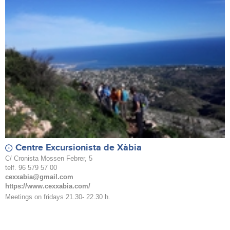
Centre Excursionista de Xàbia
C/ Cronista Mossen Febrer, 5
telf. 96 579 57 00
cexxabia@gmail.com
https://www.cexxabia.com/
Meetings on fridays 21.30- 22.30 h.