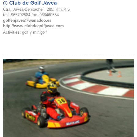
Club de Golf Jávea
Ctra. Jávea-Benitachell, 285, Km. 4.5
telf. 965792584 fax. 966460554
golfenjavea@wanadoo.es
http://www.clubdegolfjavea.com
Activities: golf y minigolf