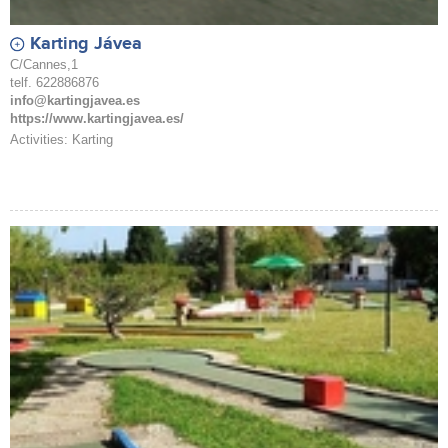
Karting Jávea
C/Cannes,1
telf. 622886876
info@kartingjavea.es
https://www.kartingjavea.es/
Activities: Karting