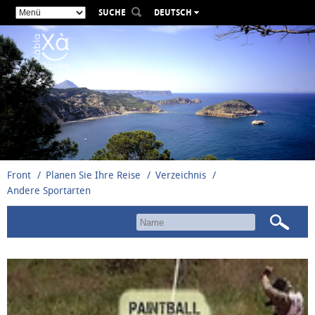
SUCHE
DEUTSCH
ESPAÑOL
VALENCIÀ
ENGLISH
FRANÇAIS
РУССКИЙ
Front
Planen Sie Ihre Reise
Verzeichnis
Andere Sportarten