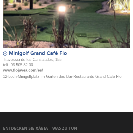
Minigolf Grand Café Flo
Travessia de les Cansalades, 155
telf. 96 505 82 00
www.flojavea.com/es/
12-Loch-Minigolfplatz im Garten des Bar-Restaurants Grand Café Flo.
ENTDECKEN SIE XÀBIA
WAS ZU TUN