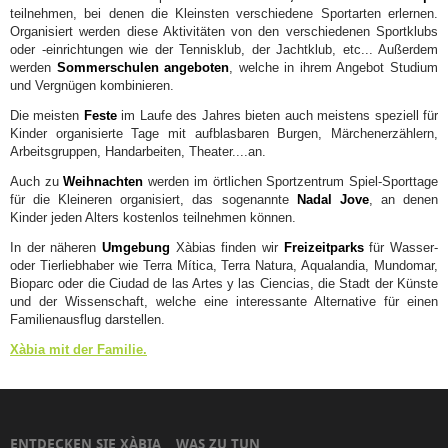
teilnehmen, bei denen die Kleinsten verschiedene Sportarten erlernen.
Organisiert werden diese Aktivitäten von den verschiedenen Sportklubs
oder -einrichtungen wie der Tennisklub, der Jachtklub, etc... Außerdem
werden
Sommerschulen angeboten
, welche in ihrem Angebot Studium
und Vergnügen kombinieren.
Die meisten
Feste
im Laufe des Jahres bieten auch meistens speziell für
Kinder organisierte Tage mit aufblasbaren Burgen, Märchenerzählern,
Arbeitsgruppen, Handarbeiten, Theater....an.
Auch zu
Weihnachten
werden im örtlichen Sportzentrum Spiel-Sporttage
für die Kleineren organisiert, das sogenannte
Nadal Jove
, an denen
Kinder jeden Alters kostenlos teilnehmen können.
In der näheren
Umgebung
Xàbias finden wir
Freizeitparks
für Wasser-
oder Tierliebhaber wie Terra Mítica, Terra Natura, Aqualandia, Mundomar,
Bioparc oder die Ciudad de las Artes y las Ciencias, die Stadt der Künste
und der Wissenschaft, welche eine interessante Alternative für einen
Familienausflug darstellen.
Xàbia mit der Familie.
ENTDECKEN SIE XÀBIA
WAS ZU TUN