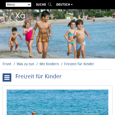
SUCHE
DEUTSCH
ESPAÑOL
VALENCIÀ
ENGLISH
FRANÇAIS
РУССКИЙ
Front
Was zu tun
Mit Kindern
Freizeit für Kinder
Freizeit für Kinder
Genießen
Sie
die
Natur
mit