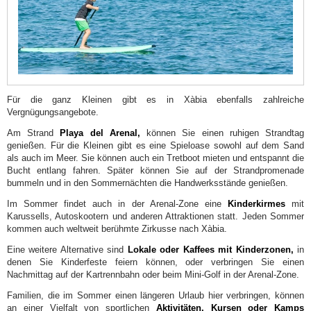
Kindern
Kinderspielplätze
und
Freizeitparks
Kultur
Für die ganz Kleinen gibt es in Xàbia ebenfalls zahlreiche
für
Vergnügungsangebote.
Kinder
Am Strand
Playa del Arenal,
können Sie einen ruhigen Strandtag
genießen. Für die Kleinen gibt es eine Spieloase sowohl auf dem Sand
Freizeit
als auch im Meer. Sie können auch ein Tretboot mieten und entspannt die
für
Bucht entlang fahren. Später können Sie auf der Strandpromenade
bummeln und in den Sommernächten die Handwerksstände genießen.
Kinder
Im Sommer findet auch in der Arenal-Zone eine
Kinderkirmes
mit
Tour&kids
Karussells, Autoskootern und anderen Attraktionen statt. Jeden Sommer
Xàbia,
kommen auch weltweit berühmte Zirkusse nach Xàbia.
Familienreiseziel
Eine weitere Alternative sind
Lokale oder Kaffees mit Kinderzonen,
in
denen Sie Kinderfeste feiern können, oder verbringen Sie einen
Nachmittag auf der Kartrennbahn oder beim Mini-Golf in der Arenal-Zone.
Familien, die im Sommer einen längeren Urlaub hier verbringen, können
an einer Vielfalt von sportlichen
Aktivitäten, Kursen oder Kamps