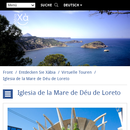
SUCHE
DEUTSCH
ESPAÑOL
VALENCIÀ
ENGLISH
FRANÇAIS
РУССКИЙ
Front
Entdecken Sie Xàbia
Virtuelle Touren
Iglesia de la Mare de Déu de Loreto
Iglesia de la Mare de Déu de Loreto
Cova
Tallada
Windmühlen
Santuario