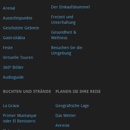
Oficina
Der Einkaufsbummel
Arenal
de
Freizeit und
Aussichtspunkte
Turisme
Unterhaltung
Geschützte Gebiete
Xàbia
Gesundheit &
Centre
GastroXàbia
Wellness
Ca
Feste
Besuchen Sie die
Lambert
Umgebung
Virtuelle Touren
Capilla
360º Bilder
de
Audioguide
Santa
Anna
BUCHTEN UND STRÄNDE
PLANEN SIE IHRE REISE
Riurau
d
La Grava
Geografische Lage
´Arnauda
Primer Muntanyar
Das Wetter
(Tour
oder El Benissero
Anreise
2025)