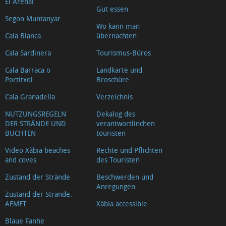
El Arenal
Riurau
Gut essen
Segon Muntanyar
d'Arnauda
Wo kann man
(Tour
Cala Blanca
übernachten
2018)
Cala Sardinera
Tourismus-Büros
Casa
Cala Barraca o
Landkarte und
tradicional
Portitxol
Broschüre
L'escaldà
Cala Granadella
Verzeichnis
Casa
NUTZUNGSREGELN
Dekalog des
tradicional
DER STRÄNDE UND
verantwortlinchen
BUCHTEN
touristen
Carrer
Nou
Video Xàbia beaches
Rechte und Pflichten
and coves
des Touristen
Capilla
del
Zustand der Strände
Beschwerden und
Anregungen
Convento
Zustand der Strände.
AEMET
Xàbia accessible
Ermita
del
Blaue Fanhe