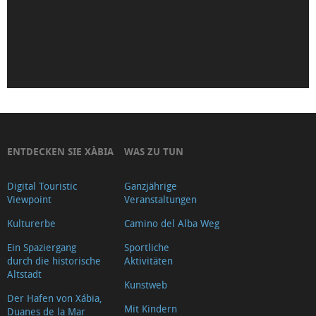
Mare
de
Déu
de
Loreto
Iglesia-
Fortaleza
de
ENTDECKEN SIE XÀBIA
WAS ZU TUN
San
Digital Touristic
Ganzjährige
Bartolomé
Viewpoint
Veranstaltungen
(Tour
Kulturerbe
Camino del Alba Weg
2018)
Museu
Ein Spaziergang
Sportliche
durch die historische
Aktivitäten
Soler
Altstadt
Kunstweb
Blasco
Der Hafen von Xábia,
Ayuntamiento
Mit Kindern
Duanes de la Mar