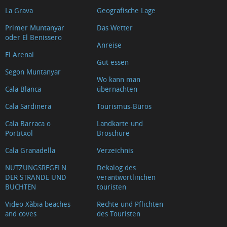
La Grava
Geografische Lage
Primer Muntanyar
Das Wetter
oder El Benissero
Anreise
El Arenal
Gut essen
Segon Muntanyar
Wo kann man
Cala Blanca
übernachten
Cala Sardinera
Tourismus-Büros
Cala Barraca o
Landkarte und
Portitxol
Broschüre
Cala Granadella
Verzeichnis
NUTZUNGSREGELN
Dekalog des
DER STRÄNDE UND
verantwortlinchen
BUCHTEN
touristen
Video Xàbia beaches
Rechte und Pflichten
and coves
des Touristen