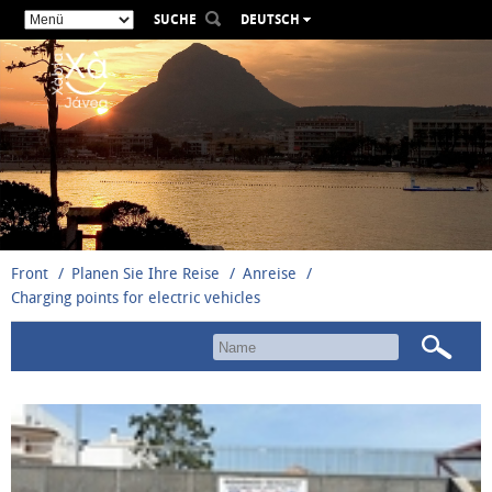
SUCHE
DEUTSCH
ESPAÑOL
VALENCIÀ
ENGLISH
FRANÇAIS
РУССКИЙ
Front
Planen Sie Ihre Reise
Anreise
Charging points for electric vehicles