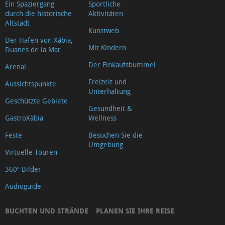
Ein Spaziergang
Sportliche
durch die historische
Aktivitäten
Altstadt
Kunstweb
Der Hafen von Xábia,
Mit Kindern
Duanes de la Mar
Der Einkaufsbummel
Arenal
Freizeit und
Aussichtspunkte
Unterhaltung
Geschützte Gebiete
Gesundheit &
GastroXàbia
Wellness
Feste
Besuchen Sie die
Umgebung
Virtuelle Touren
360º Bilder
Audioguide
BUCHTEN UND STRÄNDE
PLANEN SIE IHRE REISE