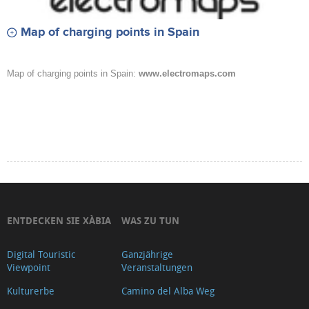
Map of charging points in Spain
Map of charging points in Spain:
www.electromaps.com
ENTDECKEN SIE XÀBIA
WAS ZU TUN
Digital Touristic
Ganzjährige
Viewpoint
Veranstaltungen
Kulturerbe
Camino del Alba Weg