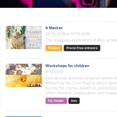
It Market
06/12/2019 al 07/12/2019
The shopping experience X-Mas, at the
Freizeit
Precio Free entrance
Workshops for children
11/12/2019
Educational activities program aimed at
offered by the Cívic Punt in which seve
during the course, based on promoting va
interculturality, coeducation and respe
Für Kinder
free