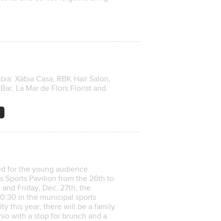
àbia: Xàbia Casa, RBK Hair Salon,
Bar, La Mar de Flors Florist and
ed for the young audience
 Sports Pavilion from the 26th to
and Friday, Dec. 27th, the
 20:30 in the municipal sports
ty this year, there will be a family
io with a stop for brunch and a