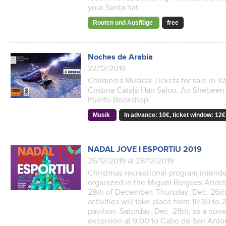
your Santa hat.
Routen und Ausflüge
free
Noches de Arabia
22/12/2019
Children's Musical Tickets for sale in X
Cristina Català Hair Salon, An Shebeen 
Puerto Bookshop.
Musik
In advance: 10€, ticket window: 12€
NADAL JOVE I ESPORTIU 2019
26/12/2019 al 28/12/2019
Christmas recreational program intend
organized in the Miguel Buigues Andrés
28th of December. Thursday, Dec. 26th 
activities will take place from 16:30 to
pavilion. Saturday, Dec. 28th, as a novel
excursion at 9:00 to Cabo de San Anton