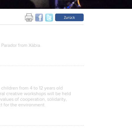
Zurück
 Parador from Xàbia.
 children from 4 to 12 years old
ral creative workshops will be held
lues ​​of cooperation, solidarity,
ct for the environment.