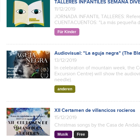
TALLERES INFANTILES SEMANA DIV
11/12/2019
JORNADA INFANTIL TALLERES: Referent
CUENTACUENTOS: "La más pequeña de
Für Kinder
Audiovisual: "La aguja negra" (The Bl
13/12/2019
In celebration of mountain week, the C
Excursion Centre) will show the audiovi
needle).
anderen
XII Certamen de villancicos rocieros
15/12/2019
Christmas songs by the Casa de Andalu
Musik
Free