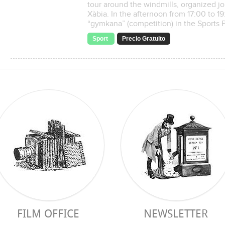
tour around the windmills, organized jo
Xàbia. In the afternoon from 17:00 to 19
“gymkana” (competition) in the Sports Pa
Sport
Precio Gratuito
FILM OFFICE
NEWSLETTER