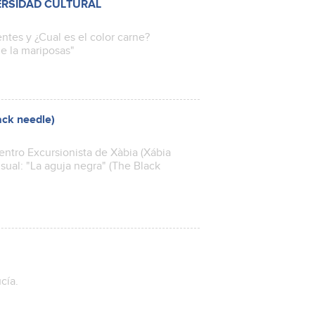
ERSIDAD CULTURAL
es y ¿Cual es el color carne?
 la mariposas"
ack needle)
entro Excursionista de Xàbia (Xábia
sual: "La aguja negra" (The Black
cía.