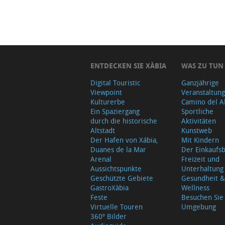
ENTDECKEN SIE XÀBIA
WAS ZU TUN
Digital Touristic
Ganzjährige
Viewpoint
Veranstaltun
Kulturerbe
Camino del A
Ein Spaziergang
Sportliche
durch die historische
Aktivitäten
Altstadt
Kunstweb
Der Hafen von Xábia,
Mit Kindern
Duanes de la Mar
Der Einkauf
Arenal
Freizeit und
Aussichtspunkte
Unterhaltung
Geschützte Gebiete
Gesundheit &
GastroXàbia
Wellness
Feste
Besuchen Sie
Virtuelle Touren
Umgebung
360º Bilder