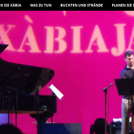
N SIE XÀBIA
WAS ZU TUN
BUCHTEN UND STRÄNDE
PLANEN SIE 