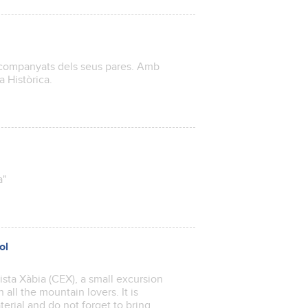
 acompanyats dels seus pares. Amb
a Històrica.
a"
ol
ista Xàbia (CEX), a small excursion
 all the mountain lovers. It is
rial and do not forget to bring