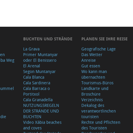
BUCHTEN UND STRÄNDE
PLANEN SIE IHRE REISE
La Grava
Geografische Lage
gen
Primer Muntanyar
Das Wetter
lba Weg
oder El Benissero
Anreise
El Arenal
Gut essen
Segon Muntanyar
Wo kann man
Cala Blanca
übernachten
Cala Sardinera
Tourismus-Büros
sbummel
Cala Barraca o
Landkarte und
Portitxol
Broschüre
Cala Granadella
Verzeichnis
NUTZUNGSREGELN
Dekalog des
DER STRÄNDE UND
verantwortlinchen
 die
BUCHTEN
touristen
Video Xàbia beaches
Rechte und Pflichten
and coves
des Touristen