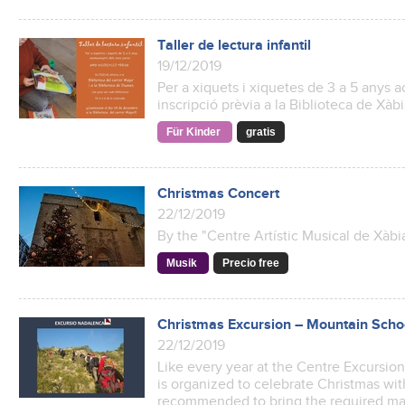
Taller de lectura infantil
19/12/2019
Per a xiquets i xiquetes de 3 a 5 anys
inscripció prèvia a la Biblioteca de Xàbi
Für Kinder
gratis
Christmas Concert
22/12/2019
By the "Centre Artístic Musical de Xàbi
Musik
Precio free
Christmas Excursion – Mountain Scho
22/12/2019
Like every year at the Centre Excursion
is organized to celebrate Christmas with
recommended to bring the required mate