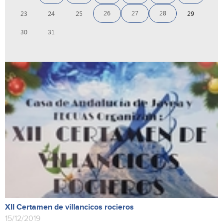
26
27
28
23
24
25
29
30
31
XII Certamen de villancicos rocieros
15/12/2019