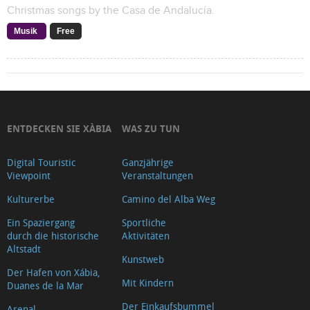
Christmas songs by the Casa de Andalucía.
Musik
Free
ENTDECKEN SIE XÀBIA
WAS ZU TUN
Digital Touristic
Ganzjährige
Viewpoint
Veranstaltungen
Kulturerbe
Camino del Alba Weg
Ein Spaziergang
Sportliche
durch die historische
Aktivitäten
Altstadt
Kunstweb
Der Hafen von Xábia,
Mit Kindern
Duanes de la Mar
Der Einkaufsbummel
Arenal