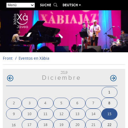
SUCHE
DEUTSCH
ESPAÑOL
VALENCIÀ
ENGLISH
FRANÇAIS
РУССКИЙ
Front
Eventos en Xàbia
2019
Diciembre
1
2
3
4
5
6
7
8
9
10
11
12
13
14
15
17
18
19
20
21
22
16