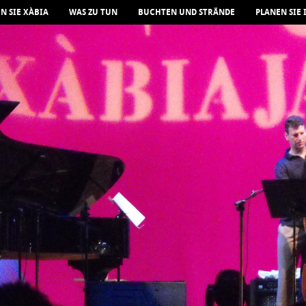
N SIE XÀBIA
WAS ZU TUN
BUCHTEN UND STRÄNDE
PLANEN SIE 