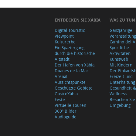
ENTDECKEN SIE XÀBIA
WAS ZU TUN
Digital Touristic
Ganzjährige
Viewpoint
Veranstaltun
Kulturerbe
Camino del A
Ein Spaziergang
Sportliche
durch die historische
Aktivitäten
Altstadt
Kunstweb
Der Hafen von Xábia,
Mit Kindern
Duanes de la Mar
Der Einkauf
Arenal
Freizeit und
Aussichtspunkte
Unterhaltung
Geschützte Gebiete
Gesundheit &
GastroXàbia
Wellness
Feste
Besuchen Sie
Virtuelle Touren
Umgebung
360º Bilder
Audioguide