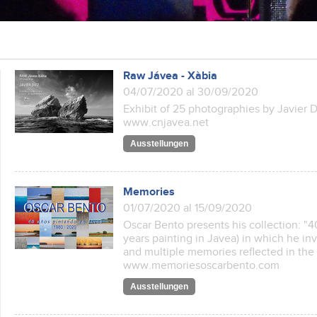
Raw Jávea - Xàbia
04/07/2020 al 30/09/2020
Exhibit of 25 photographies by Javier
www.cnjavea.net
Ausstellungen
Memories
01/07/2020 al 15/09/2020
Oscar Bento presents his collection: "
years painting in Javea) in which he inv
and multiple memories reflected in the 
www.memoriesoscarbento.com
Ausstellungen