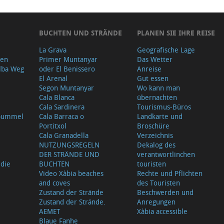
BUCHTEN UND STRÄNDE
PLANEN SIE IHRE REISE
La Grava
Geografische Lage
gen
Primer Muntanyar
Das Wetter
lba Weg
oder El Benissero
Anreise
El Arenal
Gut essen
Segon Muntanyar
Wo kann man
Cala Blanca
übernachten
Cala Sardinera
Tourismus-Büros
sbummel
Cala Barraca o
Landkarte und
Portitxol
Broschüre
Cala Granadella
Verzeichnis
NUTZUNGSREGELN
Dekalog des
DER STRÄNDE UND
verantwortlinchen
 die
BUCHTEN
touristen
Video Xàbia beaches
Rechte und Pflichten
and coves
des Touristen
Zustand der Strände
Beschwerden und
Zustand der Strände.
Anregungen
AEMET
Xàbia accessible
Blaue Fanhe