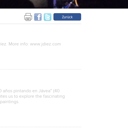
Zurück
 Díez. More info: www.jdiez.com
40 años pintando en Jávea" (40
ites us to explore the fascinating
paintings.