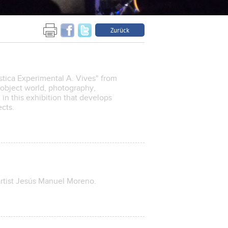
Zurück
àstica Experimental A. Vives" from
 object world, photography,
 in this exhibition that develops
ects.
 artist Jesús Manuel Moreno.