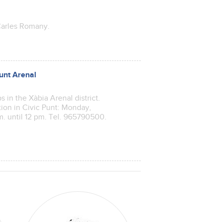
t Carles Romany.
unt Arenal
 in the Xàbia Arenal district.
tion in Civic Punt: Monday,
. until 12 pm. Tel. 965790500.