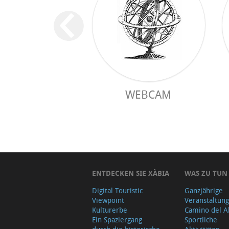
WEBCAM
ENTDECKEN SIE XÀBIA
WAS ZU TUN
Digital Touristic
Ganzjährige
Viewpoint
Veranstaltun
Kulturerbe
Camino del A
Ein Spaziergang
Sportliche