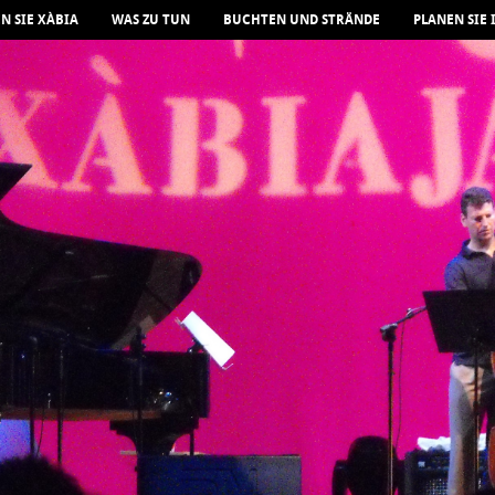
N SIE XÀBIA
WAS ZU TUN
BUCHTEN UND STRÄNDE
PLANEN SIE 