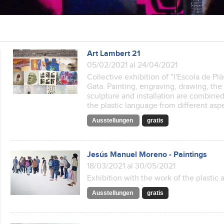
Art Lambert 21
05/02/2021 al 24/04/2021
Collective exhibition of "l'Escola de Pl
Gata. Painting, engraving, drawing, the
sculpture and installation are combined
the plastic language from different asp
Ausstellungen
gratis
Jesús Manuel Moreno - Paintings
18/03/2021 al 30/05/2021
Exhibition with the work of the plastic
Ausstellungen
gratis