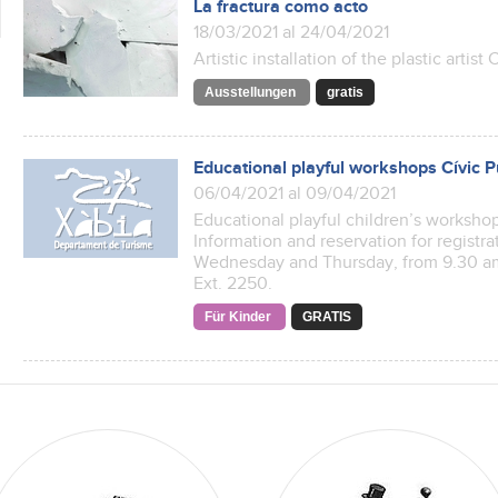
La fractura como acto
18/03/2021 al 24/04/2021
Artistic installation of the plastic artis
Ausstellungen
gratis
Educational playful workshops Cívic P
06/04/2021 al 09/04/2021
Educational playful children’s workshops
Information and reservation for registra
Wednesday and Thursday, from 9.30 am
Ext. 2250.
Für Kinder
GRATIS