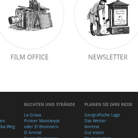
FILM OFFICE
NEWSLETTER
BUCHTEN UND STRÄNDE
PLANEN SIE IHRE REISE
La Grava
Geografische Lage
gen
Primer Muntanyar
Das Wetter
lba Weg
oder El Benissero
Anreise
El Arenal
Gut essen