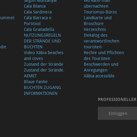
Segon Muntanyar
Wo kann man
Cala Blanca
übernachten
Cala Sardinera
Tourismus-Büros
sbummel
Cala Barraca o
Landkarte und
Portitxol
Broschüre
Cala Granadella
Verzeichnis
NUTZUNGSREGELN
Dekalog des
DER STRÄNDE UND
verantwortlinchen
 die
BUCHTEN
touristen
Video Xàbia beaches
Rechte und Pflichten
and coves
des Touristen
Zustand der Strände
Beschwerden und
Zustand der Strände.
Anregungen
AEMET
Xàbia accessible
Blaue Fanhe
BUCHTEN ZUGANG
INFORMATIONEN
PROFESSIONELLER
Einloggen