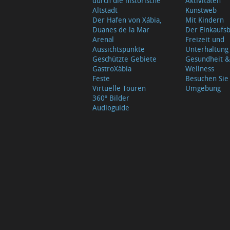
durch die historische
Aktivitäten
Altstadt
Kunstweb
Der Hafen von Xábia,
Mit Kindern
Duanes de la Mar
Der Einkauf
Arenal
Freizeit und
Aussichtspunkte
Unterhaltung
Geschützte Gebiete
Gesundheit &
GastroXàbia
Wellness
Feste
Besuchen Sie
Virtuelle Touren
Umgebung
360º Bilder
Audioguide