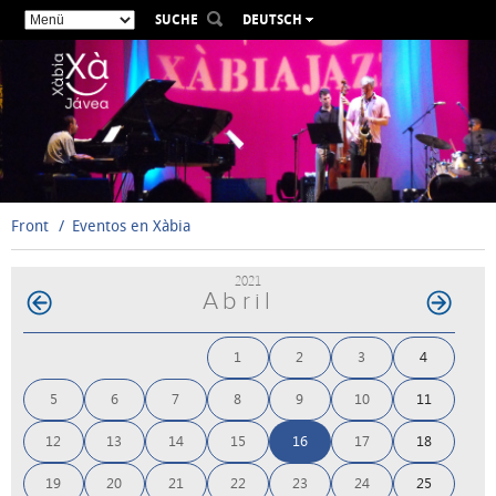
SUCHE
DEUTSCH
ESPAÑOL
VALENCIÀ
ENGLISH
FRANÇAIS
РУССКИЙ
Front
Eventos en Xàbia
2021
Abril
1
2
3
4
5
6
7
8
9
10
11
12
13
14
15
16
17
18
19
20
21
22
23
24
25