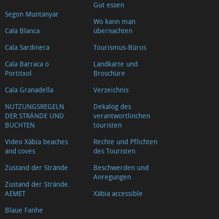
Gut essen
Segon Muntanyar
Wo kann man
Cala Blanca
übernachten
Cala Sardinera
Tourismus-Büros
Cala Barraca o
Landkarte und
Portitxol
Broschüre
Cala Granadella
Verzeichnis
NUTZUNGSREGELN
Dekalog des
DER STRÄNDE UND
verantwortlinchen
BUCHTEN
touristen
Video Xàbia beaches
Rechte und Pflichten
and coves
des Touristen
Zustand der Strände
Beschwerden und
Anregungen
Zustand der Strände.
AEMET
Xàbia accessible
Blaue Fanhe