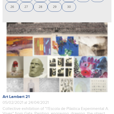
26
27
28
29
30
Art Lambert 21
05/02/2021 al 24/04/2021
Collective exhibition of "l'Escola de Plàstica Experimental A.
Vives" from Gata. Painting, engraving, drawing, the object