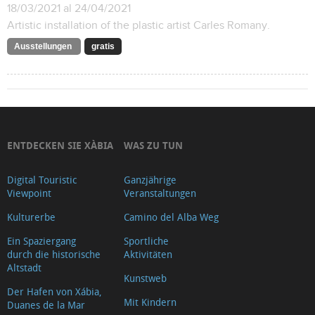
18/03/2021 al 24/04/2021
Artistic installation of the plastic artist Carles Romany.
Ausstellungen
gratis
ENTDECKEN SIE XÀBIA
WAS ZU TUN
Digital Touristic
Ganzjährige
Viewpoint
Veranstaltungen
Kulturerbe
Camino del Alba Weg
Ein Spaziergang
Sportliche
durch die historische
Aktivitäten
Altstadt
Kunstweb
Der Hafen von Xábia,
Mit Kindern
Duanes de la Mar