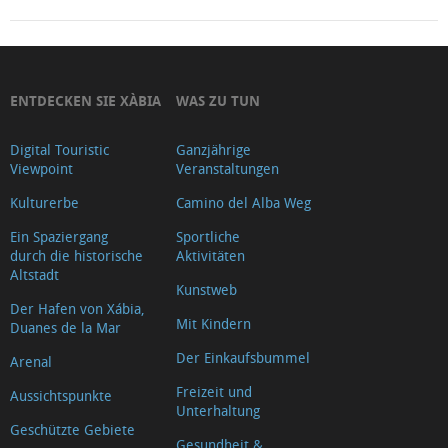
ENTDECKEN SIE XÀBIA
WAS ZU TUN
Digital Touristic
Ganzjährige
Viewpoint
Veranstaltungen
Kulturerbe
Camino del Alba Weg
Ein Spaziergang
Sportliche
durch die historische
Aktivitäten
Altstadt
Kunstweb
Der Hafen von Xábia,
Mit Kindern
Duanes de la Mar
Der Einkaufsbummel
Arenal
Freizeit und
Aussichtspunkte
Unterhaltung
Geschützte Gebiete
Gesundheit &