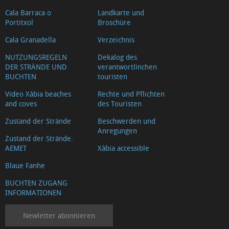
Cala Barraca o
Landkarte und
Portitxol
Broschüre
Cala Granadella
Verzeichnis
NUTZUNGSREGELN
Dekalog des
DER STRÄNDE UND
verantwortlinchen
BUCHTEN
touristen
Video Xàbia beaches
Rechte und Pflichten
and coves
des Touristen
Zustand der Strände
Beschwerden und
Anregungen
Zustand der Strände.
AEMET
Xàbia accessible
Blaue Fanhe
BUCHTEN ZUGANG
INFORMATIONEN
Newletter abonnieren