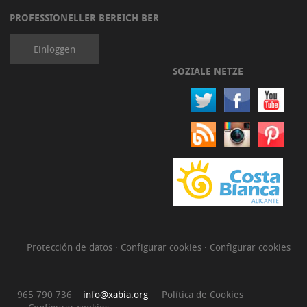
PROFESSIONELLER BEREICH BER
Einloggen
SOZIALE NETZE
Protección de datos
·
Configurar cookies
·
Configurar cookies
965 790 736
info@xabia.org
Política de Cookies