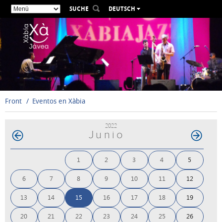
SUCHE
DEUTSCH
ESPAÑOL
VALENCIÀ
ENGLISH
FRANÇAIS
РУССКИЙ
Front
Eventos en Xàbia
2022
Junio
1
2
3
4
5
6
7
8
9
10
11
12
13
14
15
16
17
18
19
20
21
22
23
24
25
26