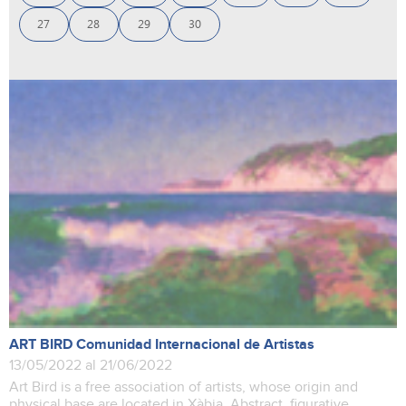
27
28
29
30
ART BIRD Comunidad Internacional de Artistas
13/05/2022 al 21/06/2022
Art Bird is a free association of artists, whose origin and
physical base are located in Xàbia. Abstract, figurative,