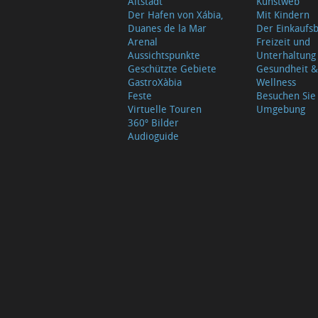
Altstadt
Kunstweb
Der Hafen von Xábia,
Mit Kindern
Duanes de la Mar
Der Einkauf
Arenal
Freizeit und
Aussichtspunkte
Unterhaltung
Geschützte Gebiete
Gesundheit &
GastroXàbia
Wellness
Feste
Besuchen Sie
Virtuelle Touren
Umgebung
360º Bilder
Audioguide