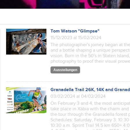
Tom Watson "Glimpse"
15/12/2023 al 15/02/2024
The photographer's jorney began at the 
and a bottle shaping a unique perspect
vision. Born in the 50's in Staten Island
photography to proof their visual prowe
Ausstellungen
Granadella Trail 26K, 14K and Granade
03/02/2024 al 04/02/2024
On February 3 and 4, the most anticipat
take place in Xàbia with the charm and
the tour through the Granadella forest 
Schedules: Saturday, February 3: 10:30
10:30 a.m. Sprint Trail 14.5 km 650+.4: