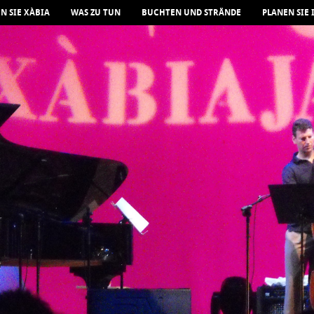
N SIE XÀBIA
WAS ZU TUN
BUCHTEN UND STRÄNDE
PLANEN SIE 