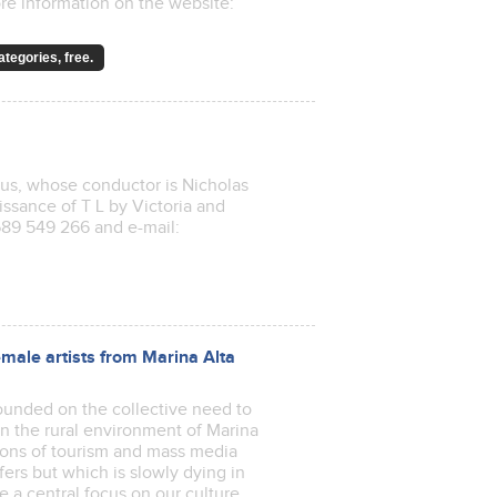
ore information on the website:
tegories, free.
bus, whose conductor is Nicholas
issance of T L by Victoria and
 689 549 266 and e-mail:
female artists from Marina Alta
s founded on the collective need to
in the rural environment of Marina
nons of tourism and mass media
ffers but which is slowly dying in
e a central focus on our culture,