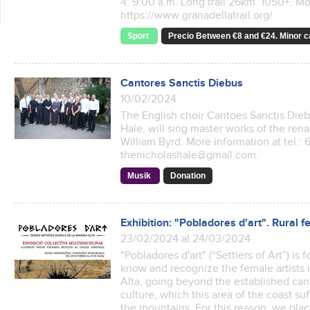
4: 9:00 a.m. Long trail 26km. 1050+. M
https://www.granadellatrail.org/
Sport
Precio Between €8 and €24. Minor ca
Cantores Sanctis Diebus
10/02/2024
The English choir Cantoes Sanctis Die
Hale, will sing master works of the rena
William Byrd. More information at tel.:
thenicholashale@gmail.com.
Musik
Donation
Exhibition: "Pobladores d'art". Rural 
23/02/2024 al 24/03/2024
"Pobladores d'art" (“Settlers of Art”) i
know and recognize the female artists 
Alta, going beyond the established ca
culture, which this area of the coast su
the mountains. For this reason, we plac