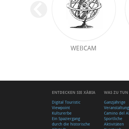
WEBCAM
ENTDECKEN SIE XÀBIA
WAS ZU TUN
Digital Touristic
Ganzjährige
Viewpoint
Veranstaltun
Kulturerbe
Camino del A
Ein Spaziergang
Sportliche
durch die historische
Aktivitäten