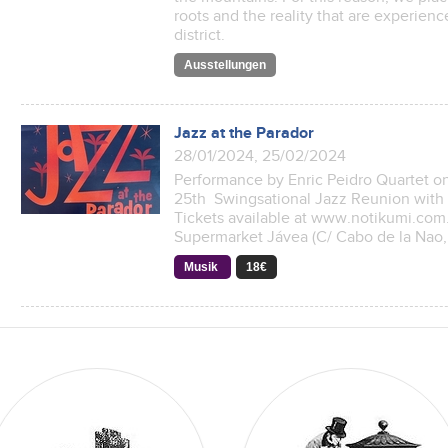
roots and the reality that are experienc
district.
Ausstellungen
Jazz at the Parador
28/01/2024, 25/02/2024
Performance by Enric Peidro Quartet o
25th Swingsational Jazz Reunion with 
Tickets available at www.notikumi.com.
Supermarket Jávea (C/ Cabo de la Nao, 
Musik
18€