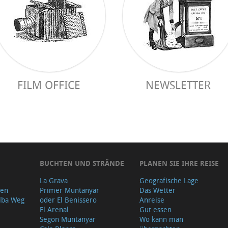
FILM OFFICE
NEWSLETTER
BUCHTEN UND STRÄNDE
PLANEN SIE IHRE REISE
La Grava
Geografische Lage
gen
Primer Muntanyar
Das Wetter
lba Weg
oder El Benissero
Anreise
El Arenal
Gut essen
Segon Muntanyar
Wo kann man