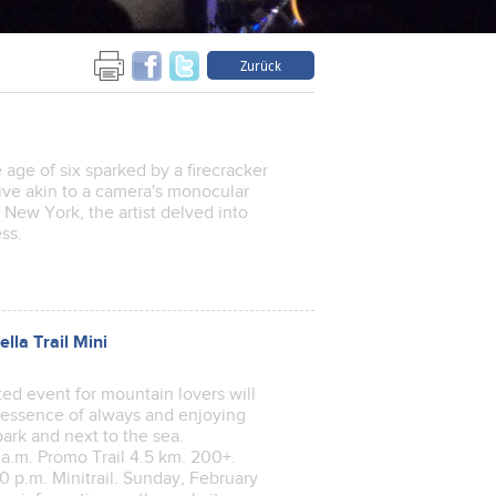
Zurück
age of six sparked by a firecracker
ive akin to a camera's monocular
, New York, the artist delved into
ss.
lla Trail Mini
ed event for mountain lovers will
 essence of always and enjoying
park and next to the sea.
 a.m. Promo Trail 4.5 km. 200+.
00 p.m. Minitrail. Sunday, February