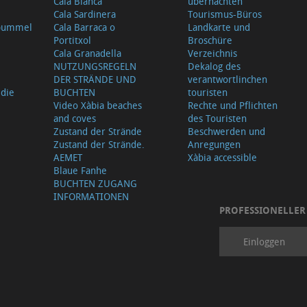
Cala Blanca
übernachten
Cala Sardinera
Tourismus-Büros
sbummel
Cala Barraca o
Landkarte und
Portitxol
Broschüre
Cala Granadella
Verzeichnis
NUTZUNGSREGELN
Dekalog des
DER STRÄNDE UND
verantwortlinchen
 die
BUCHTEN
touristen
Video Xàbia beaches
Rechte und Pflichten
and coves
des Touristen
Zustand der Strände
Beschwerden und
Zustand der Strände.
Anregungen
AEMET
Xàbia accessible
Blaue Fanhe
BUCHTEN ZUGANG
INFORMATIONEN
PROFESSIONELLER
Einloggen