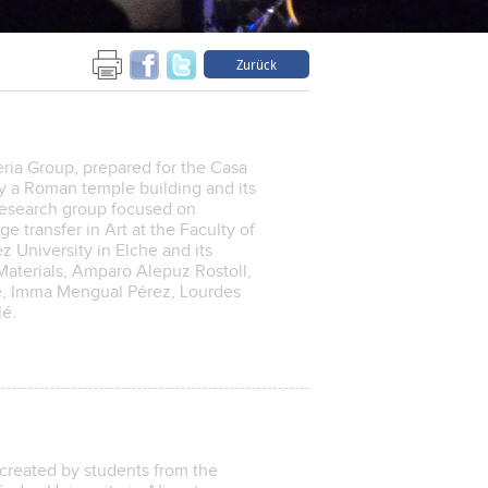
Zurück
ria Group, prepared for the Casa
by a Roman temple building and its
research group focused on
 transfer in Art at the Faculty of
z University in Elche and its
aterials, Amparo Alepuz Rostoll,
e, Imma Mengual Pérez, Lourdes
lé.
 created by students from the