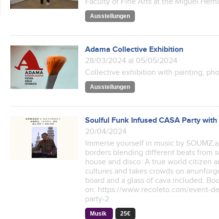
Faculty of Fine Arts at the Miguel Hern
Ausstellungen
Adama Collective Exhibition
28/03/2024 al 05/05/2024
Collective exhibition with painting, p
Ausstellungen
Soulful Funk Infused CASA Party with
20/04/2024
Immerse yourself in music by SOUMZ,a
borders blending different beats from so
house and disco. A true world citizen an
cultures and takes crowds on anunforg
board and a glass of cava included. Bo
on: https://www.recoleto.com/event-det
party-2
Musik
25€