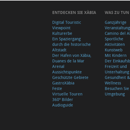
ENTDECKEN SIE XÀBIA
WAS ZU TUN
Digital Touristic
Ganzjährige
Viewpoint
Veranstaltun
Kulturerbe
Camino del A
Ein Spaziergang
Sportliche
durch die historische
Aktivitäten
Altstadt
Kunstweb
Der Hafen von Xábia,
Mit Kindern
Duanes de la Mar
Der Einkauf
Arenal
Freizeit und
Aussichtspunkte
Unterhaltung
Geschützte Gebiete
Gesundheit &
GastroXàbia
Wellness
Feste
Besuchen Sie
Virtuelle Touren
Umgebung
360º Bilder
Audioguide