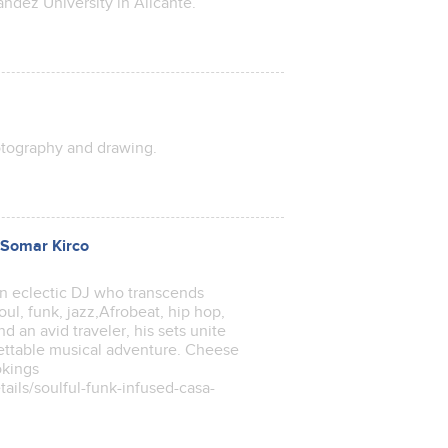
ández University in Alicante.
hotography and drawing.
 Somar Kirco
n eclectic DJ who transcends
ul, funk, jazz,Afrobeat, hip hop,
d an avid traveler, his sets unite
ettable musical adventure. Cheese
okings
ails/soulful-funk-infused-casa-