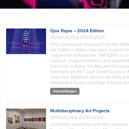
Ojos Rojos – 2024 Edition
05/04/2024 al 05/05/2024
The Conceptual proposal from the Mate
del Cable in Xàbia, has been inspired 
suggestive symbolisms. MATERIA is a 
creation, experimentation and knowledge
Fine Arts in Altea, the Miguel Hernánde
members are M.ª José Zanón Cuenca: M
Juan Fco. Martínez Gómez de Albacet
Santamaría Blasco and Pilar Vivente So
Ausstellungen
Multidisciplinary Art Projects
19/04/2024 al 25/05/2024
Collective exhibition with the artworks