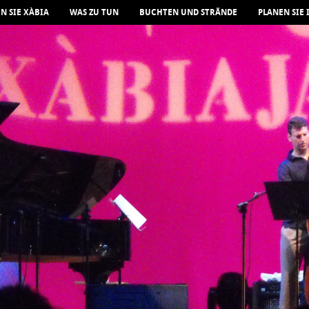
N SIE XÀBIA
WAS ZU TUN
BUCHTEN UND STRÄNDE
PLANEN SIE 