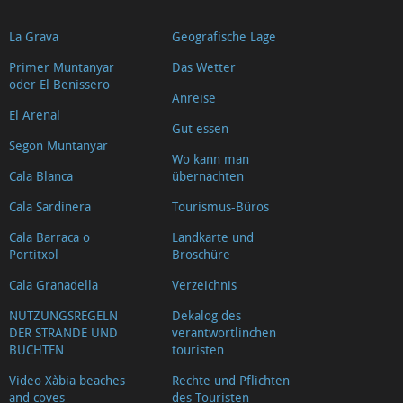
La Grava
Geografische Lage
Primer Muntanyar
Das Wetter
oder El Benissero
Anreise
El Arenal
Gut essen
Segon Muntanyar
Wo kann man
Cala Blanca
übernachten
Cala Sardinera
Tourismus-Büros
Cala Barraca o
Landkarte und
Portitxol
Broschüre
Cala Granadella
Verzeichnis
NUTZUNGSREGELN
Dekalog des
DER STRÄNDE UND
verantwortlinchen
BUCHTEN
touristen
Video Xàbia beaches
Rechte und Pflichten
and coves
des Touristen