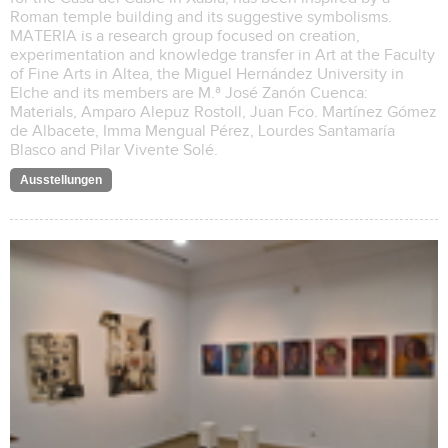
Roman temple building and its suggestive symbolisms.
MATERIA is a research group focused on creation,
experimentation and knowledge transfer in Art at the Faculty
of Fine Arts in Altea, the Miguel Hernández University in
Elche and its members are M.ª José Zanón Cuenca:
Materials, Amparo Alepuz Rostoll, Juan Fco. Martínez Gómez
de Albacete, Imma Mengual Pérez, Lourdes Santamaría
Blasco and Pilar Vivente Solé.
Ausstellungen