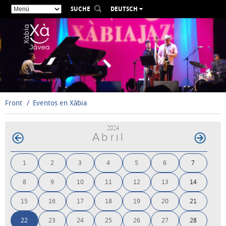
SUCHE
DEUTSCH
ESPAÑOL
VALENCIÀ
ENGLISH
FRANÇAIS
РУССКИЙ
Front
Eventos en Xàbia
2024
Abril
1
2
3
4
5
6
7
8
9
10
11
12
13
14
15
16
17
18
19
20
21
22
23
24
25
26
27
28