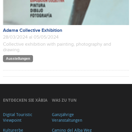
Adama Collective Exhibition
28/03/2024 al 05/05/2024
Collective exhibition with painting, photography and
drawing.
Ausstellungen
ENTDECKEN SIE XÀBIA
WAS ZU TUN
Digital Touristic
Ganzjährige
Viewpoint
Veranstaltungen
Kulturerbe
Camino del Alba Weg