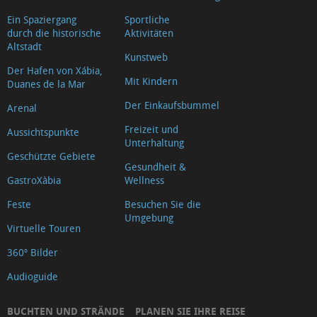
Ein Spaziergang
Sportliche
durch die historische
Aktivitäten
Altstadt
Kunstweb
Der Hafen von Xábia,
Mit Kindern
Duanes de la Mar
Der Einkaufsbummel
Arenal
Freizeit und
Aussichtspunkte
Unterhaltung
Geschützte Gebiete
Gesundheit &
GastroXàbia
Wellness
Feste
Besuchen Sie die
Umgebung
Virtuelle Touren
360º Bilder
Audioguide
BUCHTEN UND STRÄNDE
PLANEN SIE IHRE REISE