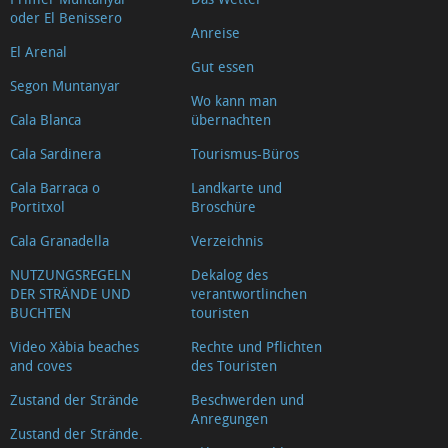
oder El Benissero
Anreise
El Arenal
Gut essen
Segon Muntanyar
Wo kann man
Cala Blanca
übernachten
Cala Sardinera
Tourismus-Büros
Cala Barraca o
Landkarte und
Portitxol
Broschüre
Cala Granadella
Verzeichnis
NUTZUNGSREGELN
Dekalog des
DER STRÄNDE UND
verantwortlinchen
BUCHTEN
touristen
Video Xàbia beaches
Rechte und Pflichten
and coves
des Touristen
Zustand der Strände
Beschwerden und
Anregungen
Zustand der Strände.