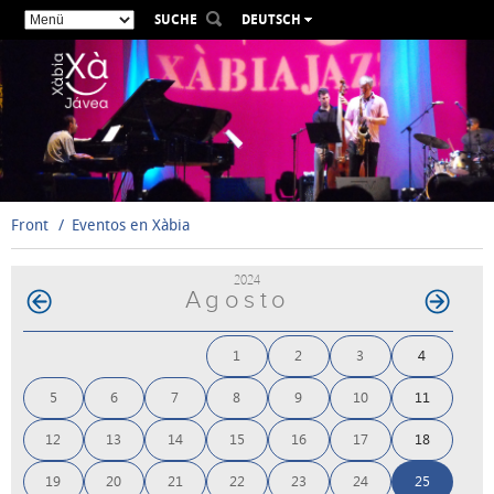
SUCHE
DEUTSCH
ESPAÑOL
VALENCIÀ
ENGLISH
FRANÇAIS
РУССКИЙ
Front
Eventos en Xàbia
2024
Agosto
1
2
3
4
5
6
7
8
9
10
11
12
13
14
15
16
17
18
19
20
21
22
23
24
25