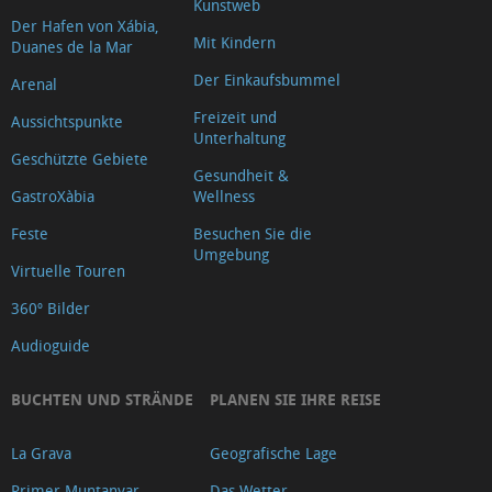
Kunstweb
Der Hafen von Xábia,
Mit Kindern
Duanes de la Mar
Der Einkaufsbummel
Arenal
Freizeit und
Aussichtspunkte
Unterhaltung
Geschützte Gebiete
Gesundheit &
GastroXàbia
Wellness
Feste
Besuchen Sie die
Umgebung
Virtuelle Touren
360º Bilder
Audioguide
BUCHTEN UND STRÄNDE
PLANEN SIE IHRE REISE
La Grava
Geografische Lage
Primer Muntanyar
Das Wetter