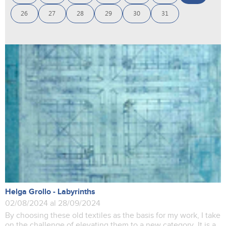
26
27
28
29
30
31
Helga Grollo - Labyrinths
02/08/2024 al 28/09/2024
By choosing these old textiles as the basis for my work, I take
on the challenge of elevating them to a new category. It is a