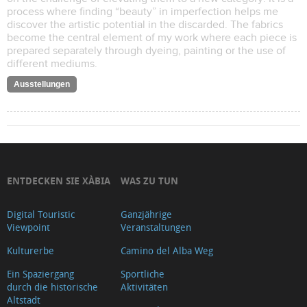
process where finding “beauty” in imperfection helps me
discover the artistic potential in the discarded. The fabrics
become the central element of my work where each piece is
prepared separately through dyeing, painting or the use of
different mediums.
Ausstellungen
ENTDECKEN SIE XÀBIA
WAS ZU TUN
Digital Touristic
Ganzjährige
Viewpoint
Veranstaltungen
Kulturerbe
Camino del Alba Weg
Ein Spaziergang
Sportliche
durch die historische
Aktivitäten
Altstadt