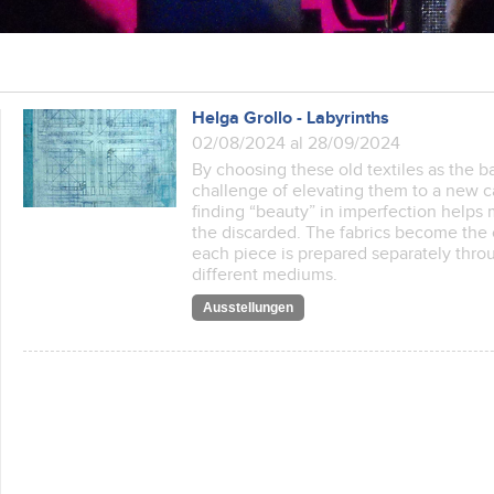
Helga Grollo - Labyrinths
02/08/2024 al 28/09/2024
By choosing these old textiles as the ba
challenge of elevating them to a new ca
finding “beauty” in imperfection helps m
the discarded. The fabrics become the
each piece is prepared separately throu
different mediums.
Ausstellungen