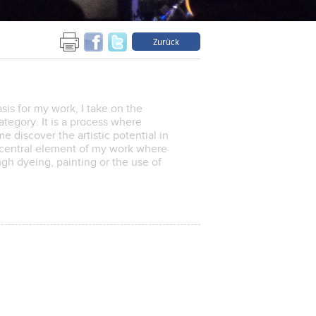
Zurück
sis for my work, I take on the
tegory. It is a process where
e discover the artistic potential in
 central element of my work where
gh dyeing, painting or the use of