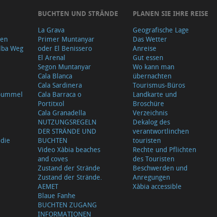
BUCHTEN UND STRÄNDE
PLANEN SIE IHRE REISE
La Grava
Geografische Lage
gen
Primer Muntanyar
Das Wetter
lba Weg
oder El Benissero
Anreise
El Arenal
Gut essen
Segon Muntanyar
Wo kann man
Cala Blanca
übernachten
Cala Sardinera
Tourismus-Büros
sbummel
Cala Barraca o
Landkarte und
Portitxol
Broschüre
Cala Granadella
Verzeichnis
NUTZUNGSREGELN
Dekalog des
DER STRÄNDE UND
verantwortlinchen
 die
BUCHTEN
touristen
Video Xàbia beaches
Rechte und Pflichten
and coves
des Touristen
Zustand der Strände
Beschwerden und
Zustand der Strände.
Anregungen
AEMET
Xàbia accessible
Blaue Fanhe
BUCHTEN ZUGANG
INFORMATIONEN