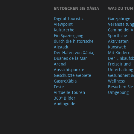
ENTDECKEN SIE XÀBIA
WAS ZU TUN
Digital Touristic
Ganzjährige
Viewpoint
Veranstaltun
Kulturerbe
Camino del A
Ein Spaziergang
Sportliche
durch die historische
Aktivitäten
Altstadt
Kunstweb
Der Hafen von Xábia,
Mit Kindern
Duanes de la Mar
Der Einkauf
Arenal
Freizeit und
Aussichtspunkte
Unterhaltung
Geschützte Gebiete
Gesundheit &
GastroXàbia
Wellness
Feste
Besuchen Sie
Virtuelle Touren
Umgebung
360º Bilder
Audioguide