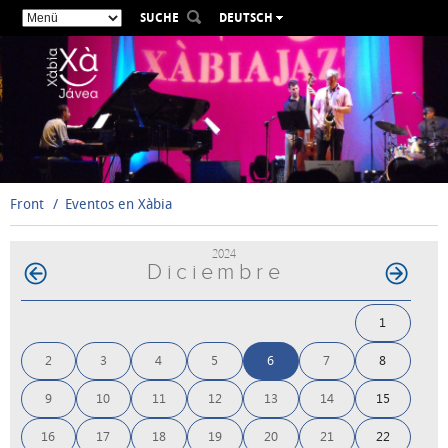
SUCHE
DEUTSCH
ESPAÑOL
VALENCIÀ
ENGLISH
FRANÇAIS
РУССКИЙ
Front
Eventos en Xàbia
2024
Diciembre
1
2
3
4
5
6
7
8
9
10
11
12
13
14
15
16
17
18
19
20
21
22