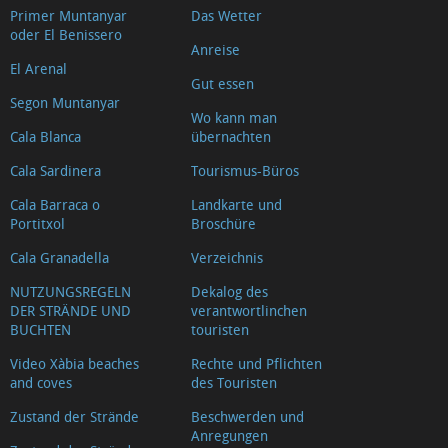
Primer Muntanyar
Das Wetter
oder El Benissero
Anreise
El Arenal
Gut essen
Segon Muntanyar
Wo kann man
Cala Blanca
übernachten
Cala Sardinera
Tourismus-Büros
Cala Barraca o
Landkarte und
Portitxol
Broschüre
Cala Granadella
Verzeichnis
NUTZUNGSREGELN
Dekalog des
DER STRÄNDE UND
verantwortlinchen
BUCHTEN
touristen
Video Xàbia beaches
Rechte und Pflichten
and coves
des Touristen
Zustand der Strände
Beschwerden und
Anregungen