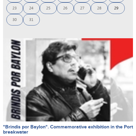
23
24
25
26
27
28
29
30
31
"Brindis por Baylon". Commemorative exhibition in the Port
breakwater