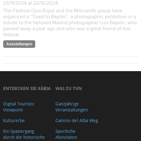
23/11/2024 al 22/12/2024
The Festival Ojos Rojos and the MilicianXs group have
organized a “Toast to Baylón”, a photographic exhibition in a
tribute to the beloved Madrid photographer Luis Baylón, who
passed away a year ago and who was a great friend of this
festival.
Ausstellungen
ENTDECKEN SIE XÀBIA
WAS ZU TUN
Digital Touristic
Ganzjährige
Viewpoint
Veranstaltungen
Kulturerbe
Camino del Alba Weg
Ein Spaziergang
Sportliche
durch die historische
Aktivitäten